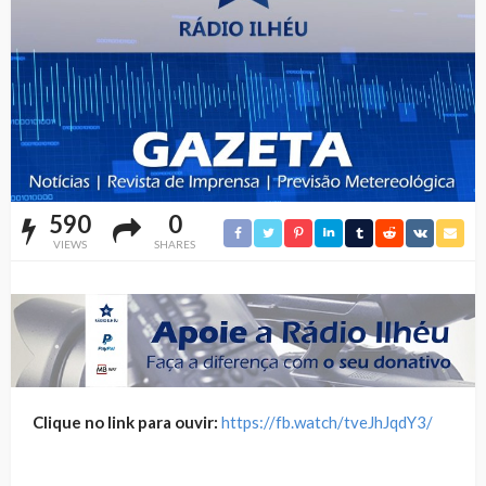
590
0
VIEWS
SHARES
Clique no link para ouvir:
https://fb.watch/tveJhJqdY3/