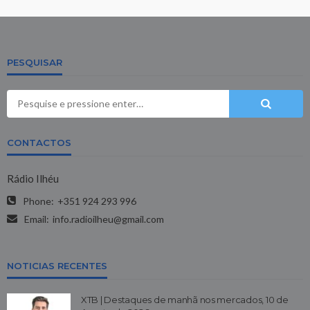
PESQUISAR
CONTACTOS
Rádio Ilhéu
Phone:
+351 924 293 996
Email:
info.radioilheu@gmail.com
NOTICIAS RECENTES
XTB | Destaques de manhã nos mercados, 10 de