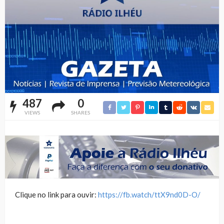
487
0
VIEWS
SHARES
Clique no link para ouvir:
https://fb.watch/ttX9nd0D-O/