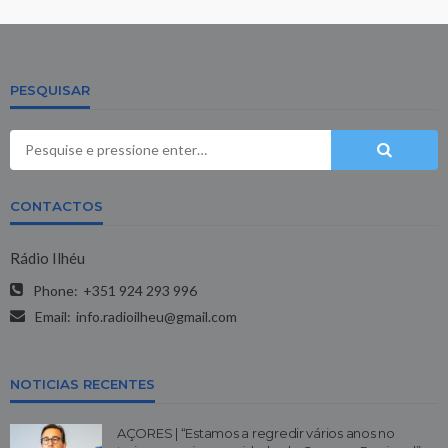
PESQUISAR
CONTACTOS
Rádio Ilhéu
Phone:
+351 924 293 996
Email:
info.radioilheu@gmail.com
NOTICIAS RECENTES
AÇORES | “Estamos a regredir vários anos no