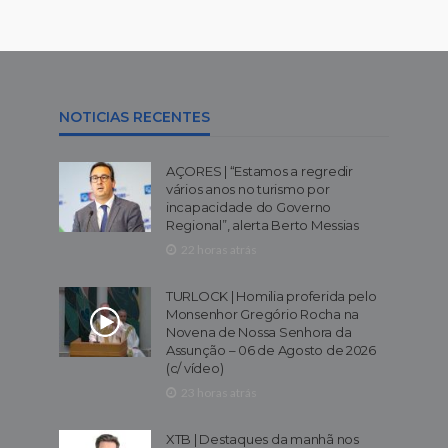
NOTICIAS RECENTES
AÇORES | “Estamos a regredir
vários anos no turismo por
incapacidade do Governo
Regional”, alerta Berto Messias
22 horas atrás
TURLOCK | Homilia proferida pelo
Monsenhor Gregório Rocha na
Novena de Nossa Senhora da
Assunção – 06 de Agosto de 2026
(c/ vídeo)
23 horas atrás
XTB | Destaques da manhã nos