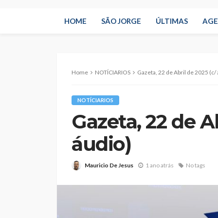
HOME
SÃO JORGE
ÚLTIMAS
AG
Home
NOTÍCIARIOS
Gazeta, 22 de Abril de 2025 (c/
NOTÍCIARIOS
Gazeta, 22 de Ab
áudio)
Mauricio De Jesus
1 ano atrás
No tags