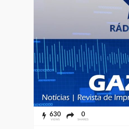
630
0
VIEWS
SHARES