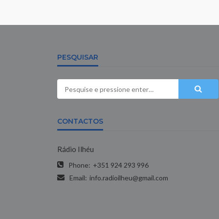
PESQUISAR
CONTACTOS
Rádio Ilhéu
Phone:
+351 924 293 996
Email:
info.radioilheu@gmail.com