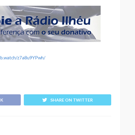
/fb.watch/z7a8u9YPwh/
OK
SHARE ON TWITTER