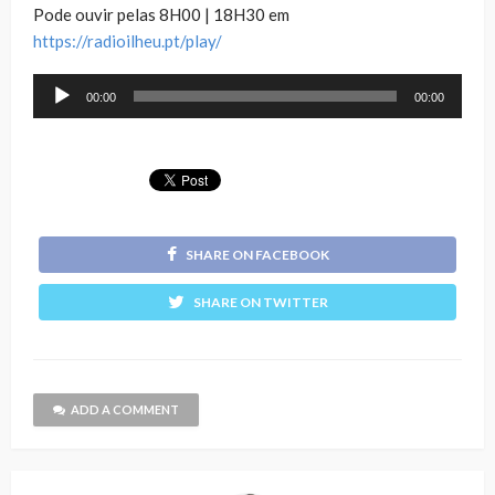
Pode ouvir pelas 8H00 | 18H30 em
https://radioilheu.pt/play/
Reprodutor
00:00
00:00
de
áudio
SHARE ON FACEBOOK
SHARE ON TWITTER
ADD A COMMENT