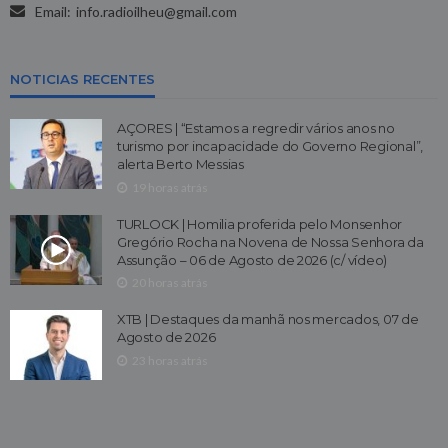
Email:
info.radioilheu@gmail.com
NOTICIAS RECENTES
AÇORES | “Estamos a regredir vários anos no
turismo por incapacidade do Governo Regional”,
alerta Berto Messias
19 horas atrás
TURLOCK | Homilia proferida pelo Monsenhor
Gregório Rocha na Novena de Nossa Senhora da
Assunção – 06 de Agosto de 2026 (c/ vídeo)
20 horas atrás
XTB | Destaques da manhã nos mercados, 07 de
Agosto de 2026
23 horas atrás