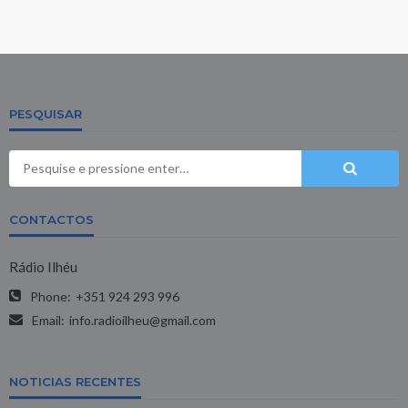
PESQUISAR
CONTACTOS
Rádio Ilhéu
Phone:
+351 924 293 996
Email:
info.radioilheu@gmail.com
NOTICIAS RECENTES