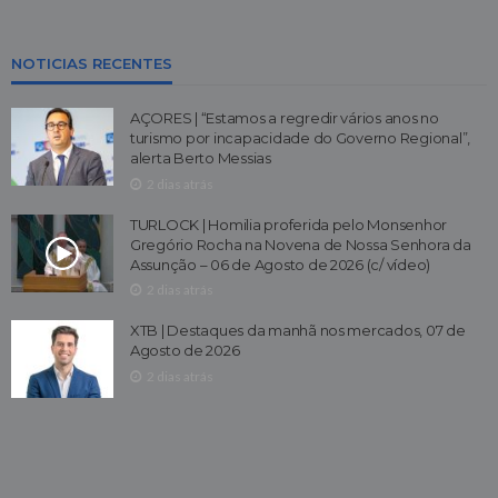
NOTICIAS RECENTES
AÇORES | “Estamos a regredir vários anos no
turismo por incapacidade do Governo Regional”,
alerta Berto Messias
2 dias atrás
TURLOCK | Homilia proferida pelo Monsenhor
Gregório Rocha na Novena de Nossa Senhora da
Assunção – 06 de Agosto de 2026 (c/ vídeo)
2 dias atrás
XTB | Destaques da manhã nos mercados, 07 de
Agosto de 2026
2 dias atrás