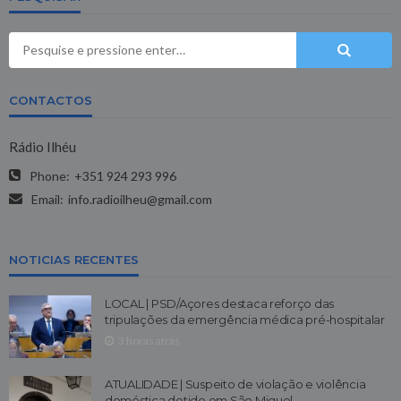
CONTACTOS
Rádio Ilhéu
Phone:
+351 924 293 996
Email:
info.radioilheu@gmail.com
NOTICIAS RECENTES
LOCAL | PSD/Açores destaca reforço das
tripulações da emergência médica pré-hospitalar
3 horas atrás
ATUALIDADE | Suspeito de violação e violência
doméstica detido em São Miguel