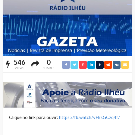
546
0
VIEWS
SHARES
Clique no link para ouvir:
https://fb.watch/yHrsGCzq4f/