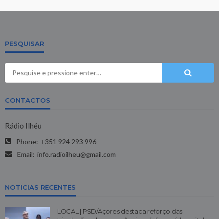
PESQUISAR
CONTACTOS
Rádio Ilhéu
Phone:
+351 924 293 996
Email:
info.radioilheu@gmail.com
NOTICIAS RECENTES
LOCAL | PSD/Açores destaca reforço das