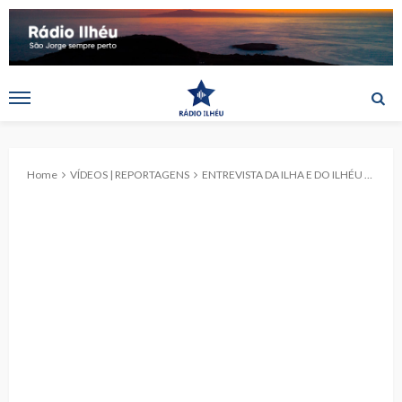
Home
VÍDEOS | REPORTAGENS
ENTREVISTA DA ILHA E DO ILHÉU | Marco Pacheco, de São Tomé para a BBDO. (c/entrevista)