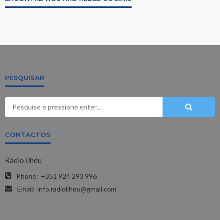
PESQUISAR
CONTACTOS
Rádio Ilhéu
Phone:
+351 924 293 996
Email:
info.radioilheu@gmail.com