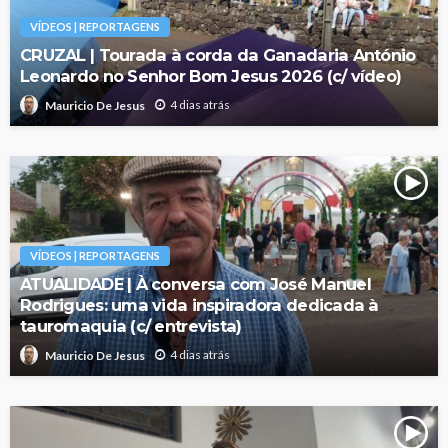
VÍDEOS | REPORTAGENS
CRUZAL | Tourada à corda da Ganadaria António
Leonardo no Senhor Bom Jesus 2026 (c/ vídeo)
4 dias atrás
Mauricio De Jesus
VÍDEOS | REPORTAGENS
ATUALIDADE | À conversa com José Manuel
Rodrigues: uma vida inspiradora dedicada à
tauromaquia (c/ entrevista)
4 dias atrás
Mauricio De Jesus