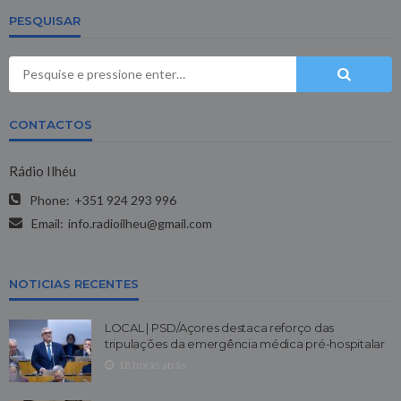
PESQUISAR
CONTACTOS
Rádio Ilhéu
Phone:
+351 924 293 996
Email:
info.radioilheu@gmail.com
NOTICIAS RECENTES
LOCAL | PSD/Açores destaca reforço das
tripulações da emergência médica pré-hospitalar
18 horas atrás