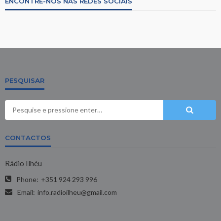
ENCONTRE-NOS NAS REDES SOCIAIS
PESQUISAR
CONTACTOS
Rádio Ilhéu
Phone:
+351 924 293 996
Email:
info.radioilheu@gmail.com