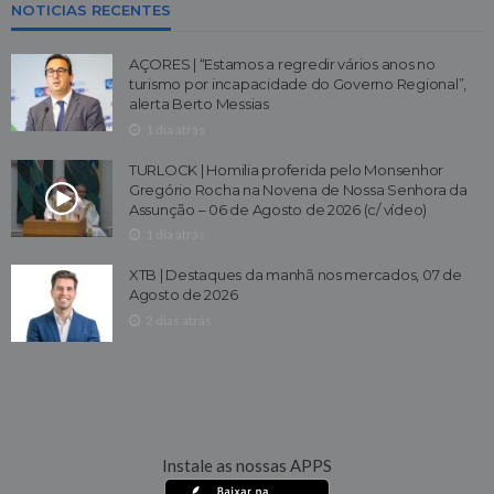
NOTICIAS RECENTES
AÇORES | “Estamos a regredir vários anos no
turismo por incapacidade do Governo Regional”,
alerta Berto Messias
1 dia atrás
TURLOCK | Homilia proferida pelo Monsenhor
Gregório Rocha na Novena de Nossa Senhora da
Assunção – 06 de Agosto de 2026 (c/ vídeo)
1 dia atrás
XTB | Destaques da manhã nos mercados, 07 de
Agosto de 2026
2 dias atrás
Instale as nossas APPS