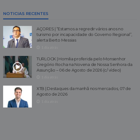
NOTICIAS RECENTES
AÇORES | “Estamos a regredir vários anos no
turismo por incapacidade do Governo Regional”,
alerta Berto Messias
1 dia atrás
TURLOCK | Homilia proferida pelo Monsenhor
Gregório Rocha na Novena de Nossa Senhora da
Assunção – 06 de Agosto de 2026 (c/ vídeo)
1 dia atrás
XTB | Destaques da manhã nos mercados, 07 de
Agosto de 2026
1 dia atrás