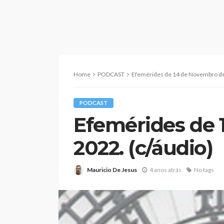
Home
PODCAST
Efemérides de 14 de Novembro de 
PODCAST
Efemérides de 
2022. (c/áudio)
Mauricio De Jesus
4 anos atrás
No tags