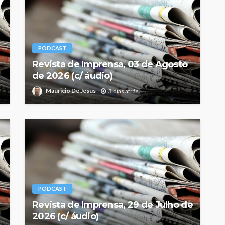
PODCAST
Revista de Imprensa, 03 de Agosto
de 2026 (c/ áudio)
Mauricio De Jesus
3 dias atrás
PODCAST
Revista de Imprensa, 29 de Julho de
2026 (c/ áudio)