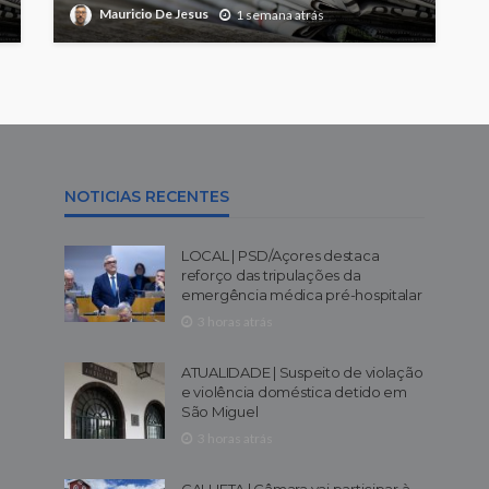
Mauricio De Jesus
1 semana atrás
NOTICIAS RECENTES
LOCAL | PSD/Açores destaca
reforço das tripulações da
emergência médica pré-hospitalar
3 horas atrás
ATUALIDADE | Suspeito de violação
e violência doméstica detido em
São Miguel
3 horas atrás
CALHETA | Câmara vai participar à