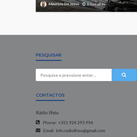
Mauricio De Jesus
6 dias atrás
PESQUISAR
CONTACTOS
Rádio Ilhéu
Phone:
+351 924 293 996
Email:
info.radioilheu@gmail.com