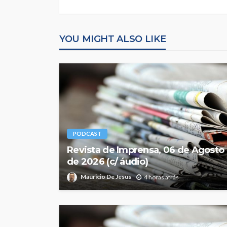
YOU MIGHT ALSO LIKE
PODCAST
Revista de Imprensa, 06 de Agosto
de 2026 (c/ áudio)
Mauricio De Jesus
4 horas atrás