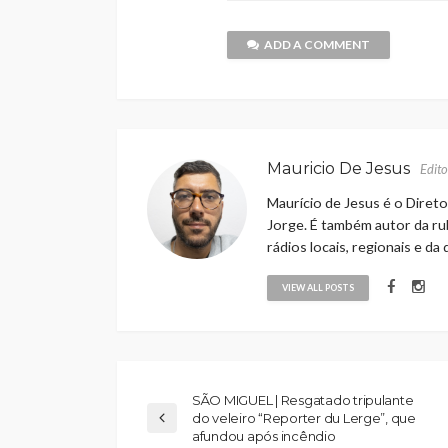
ADD A COMMENT
Mauricio De Jesus
Edito
Maurício de Jesus é o Direto
Jorge. É também autor da rub
rádios locais, regionais e da
VIEW ALL POSTS
SÃO MIGUEL | Resgatado tripulante
do veleiro “Reporter du Lerge”, que
afundou após incêndio