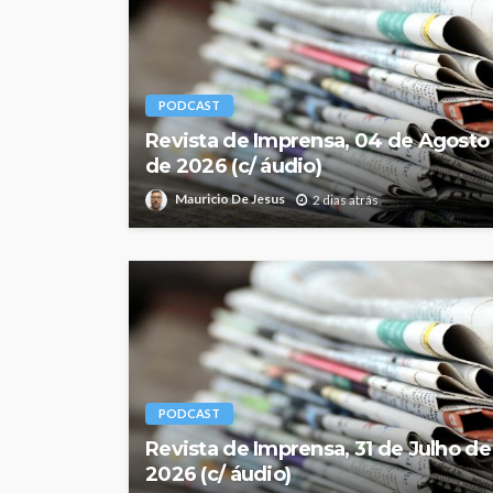
PODCAST
Revista de Imprensa, 04 de Agosto
de 2026 (c/ áudio)
Mauricio De Jesus
2 dias atrás
PODCAST
Revista de Imprensa, 31 de Julho de
2026 (c/ áudio)