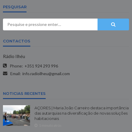
PESQUISAR
CONTACTOS
Rádio Ilhéu
Phone:
+351 924 293 996
Email:
info.radioilheu@gmail.com
NOTICIAS RECENTES
AÇORES | Maria João Carreiro destaca importância
das autarquias na diversificação de novas soluções
habitacionais
1 minuto atrás