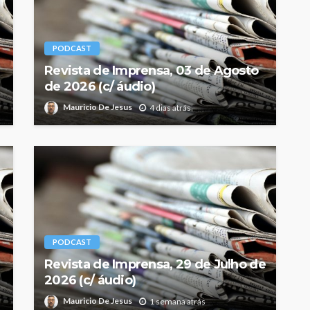
PODCAST
Revista de Imprensa, 03 de Agosto
de 2026 (c/ áudio)
Mauricio De Jesus
4 dias atrás
PODCAST
Revista de Imprensa, 29 de Julho de
2026 (c/ áudio)
Mauricio De Jesus
1 semana atrás