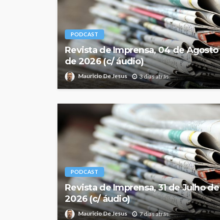
PODCAST
Revista de Imprensa, 04 de Agosto
de 2026 (c/ áudio)
Mauricio De Jesus
3 dias atrás
PODCAST
Revista de Imprensa, 31 de Julho de
2026 (c/ áudio)
Mauricio De Jesus
7 dias atrás