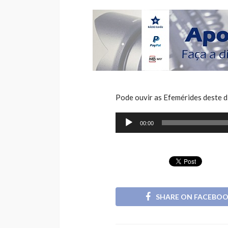
Pode ouvir as Efemérides deste d
Reprodutor
00:00
de
áudio
SHARE ON FACEBO