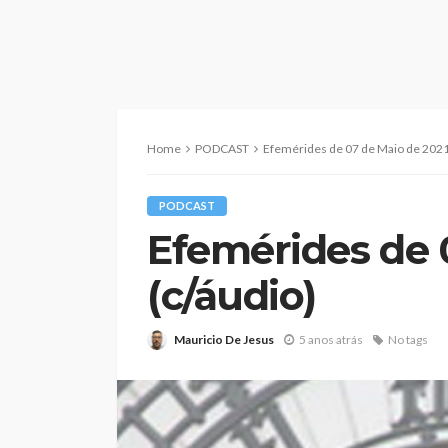
Home
PODCAST
Efemérides de 07 de Maio de 2021
PODCAST
Efemérides de 
(c/áudio)
Mauricio De Jesus
5 anos atrás
No tags