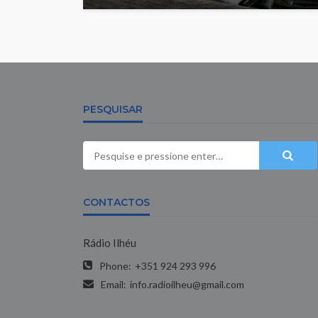
PESQUISAR
CONTACTOS
Rádio Ilhéu
Phone:
+351 924 293 996
Email:
info.radioilheu@gmail.com