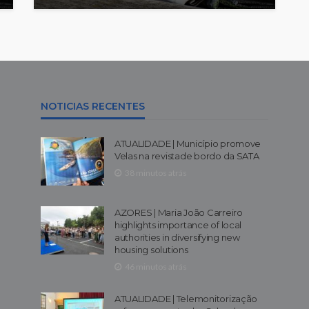
NOTICIAS RECENTES
ATUALIDADE | Município promove
Velas na revistade bordo da SATA
38 minutos atrás
AZORES | Maria João Carreiro
highlights importance of local
authorities in diversifying new
housing solutions
46 minutos atrás
ATUALIDADE | Telemonitorização