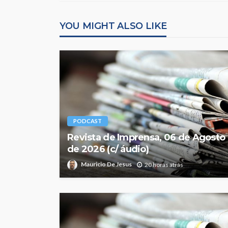
YOU MIGHT ALSO LIKE
PODCAST
Revista de Imprensa, 06 de Agosto
de 2026 (c/ áudio)
Mauricio De Jesus
20 horas atrás