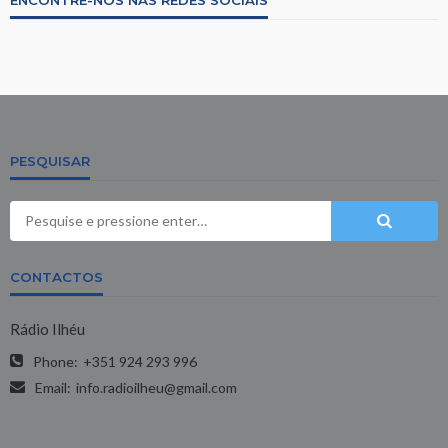
PESQUISAR
CONTACTOS
Rádio Ilhéu
Phone:
+351 924 293 996
Email:
info.radioilheu@gmail.com