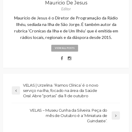
Mauricio De Jesus
Editor
Maurício de Jesus é o Diretor de Programação da Rádio
Ilhéu, sediada na Ilha de São Jorge. É também autor da
rubrica 'Cronicas da Ilha e de Um Ilhéu' que é emitida em
rádios locais, regionais e da diáspora desde 2015.
VIEW ALL POSTS
VELAS | Urzelina. ‘Ramos Clínica’ é o novo
serviço na ilha, focado na área da Saúde
Oral. Abre “portas” dia 11 de outubro
VELAS – Museu Cunha da Silveira. Peça do
mês de Outubro é a ‘Miniatura de
Guindaste’.