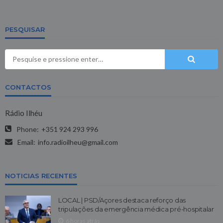
PESQUISAR
CONTACTOS
Rádio Ilhéu
Phone:
+351 924 293 996
Email:
info.radioilheu@gmail.com
NOTICIAS RECENTES
LOCAL | PSD/Açores destaca reforço das
tripulações da emergência médica pré-hospitalar
6 horas atrás