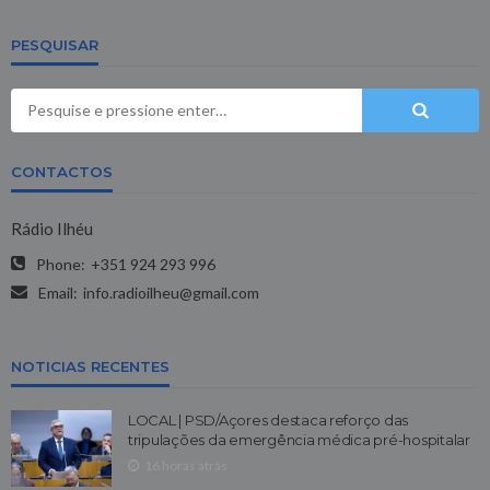
PESQUISAR
CONTACTOS
Rádio Ilhéu
Phone:
+351 924 293 996
Email:
info.radioilheu@gmail.com
NOTICIAS RECENTES
LOCAL | PSD/Açores destaca reforço das
tripulações da emergência médica pré-hospitalar
16 horas atrás