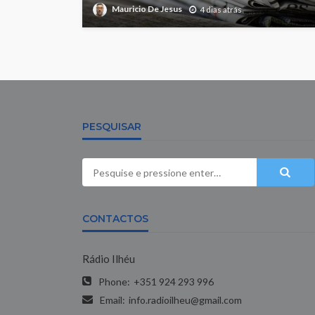
Mauricio De Jesus
4 dias atrás
PESQUISAR
CONTACTOS
Rádio Ilhéu
Phone:
+351 924 293 996
Email:
info.radioilheu@gmail.com