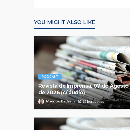
YOU MIGHT ALSO LIKE
PODCAST
Revista de Imprensa, 07 de Agosto
de 2026 (c/ áudio)
Mauricio De Jesus
12 horas atrás