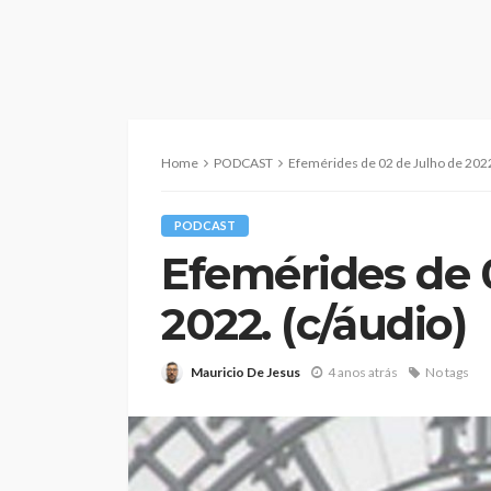
Home
PODCAST
Efemérides de 02 de Julho de 2022
PODCAST
Efemérides de 
2022. (c/áudio)
Mauricio De Jesus
4 anos atrás
No tags