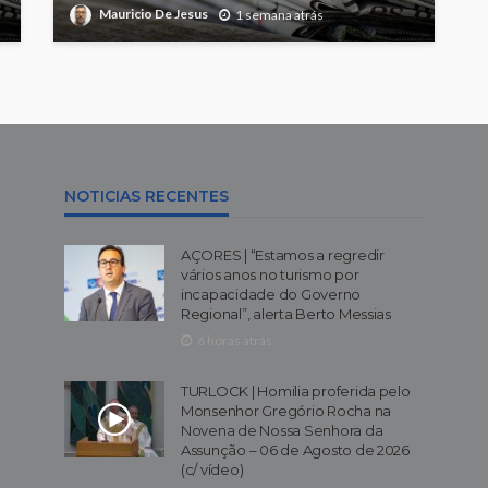
Mauricio De Jesus
1 semana atrás
NOTICIAS RECENTES
AÇORES | “Estamos a regredir
vários anos no turismo por
incapacidade do Governo
Regional”, alerta Berto Messias
6 horas atrás
TURLOCK | Homilia proferida pelo
Monsenhor Gregório Rocha na
Novena de Nossa Senhora da
Assunção – 06 de Agosto de 2026
(c/ vídeo)