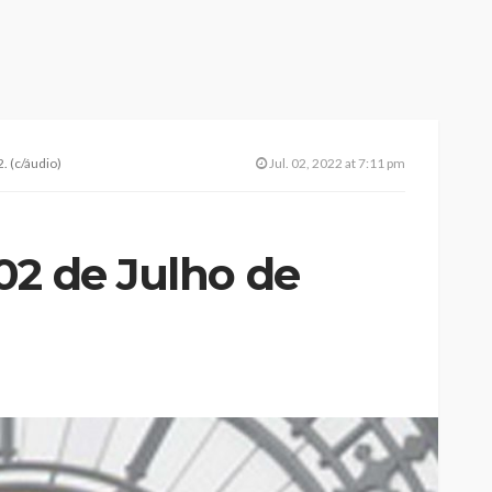
. (c/áudio)
Jul. 02, 2022 at 7:11 pm
02 de Julho de