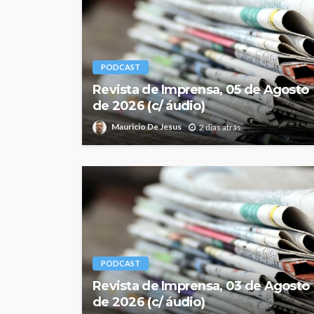
PODCAST
Revista de Imprensa, 05 de Agosto
de 2026 (c/ áudio)
Mauricio De Jesus
2 dias atrás
PODCAST
Revista de Imprensa, 03 de Agosto
de 2026 (c/ áudio)