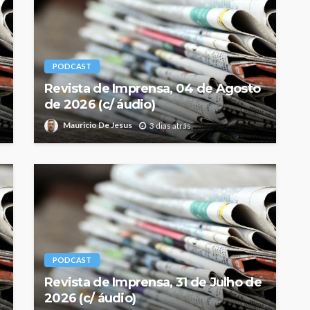
PODCAST
Revista de Imprensa, 04 de Agosto
de 2026 (c/ áudio)
Mauricio De Jesus
3 dias atrás
PODCAST
Revista de Imprensa, 31 de Julho de
2026 (c/ áudio)