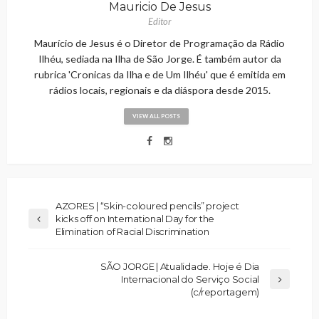
Mauricio De Jesus
Editor
Maurício de Jesus é o Diretor de Programação da Rádio
Ilhéu, sediada na Ilha de São Jorge. É também autor da
rubrica 'Cronicas da Ilha e de Um Ilhéu' que é emitida em
rádios locais, regionais e da diáspora desde 2015.
VIEW ALL POSTS
AZORES | “Skin-coloured pencils” project
kicks off on International Day for the
Elimination of Racial Discrimination
SÃO JORGE | Atualidade. Hoje é Dia
Internacional do Serviço Social
(c/reportagem)