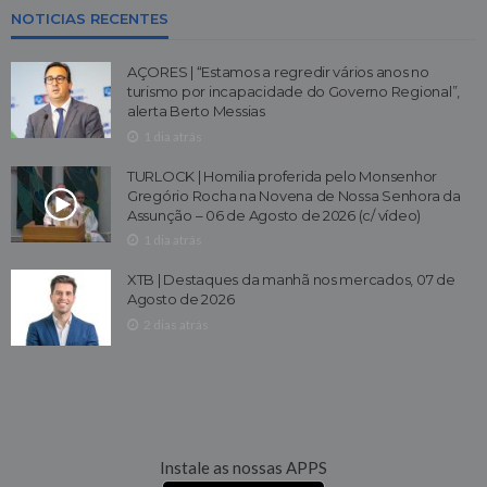
NOTICIAS RECENTES
AÇORES | “Estamos a regredir vários anos no
turismo por incapacidade do Governo Regional”,
alerta Berto Messias
1 dia atrás
TURLOCK | Homilia proferida pelo Monsenhor
Gregório Rocha na Novena de Nossa Senhora da
Assunção – 06 de Agosto de 2026 (c/ vídeo)
1 dia atrás
XTB | Destaques da manhã nos mercados, 07 de
Agosto de 2026
2 dias atrás
Instale as nossas APPS