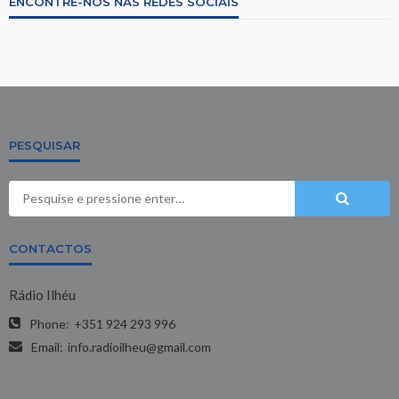
ENCONTRE-NOS NAS REDES SOCIAIS
PESQUISAR
CONTACTOS
Rádio Ilhéu
Phone:
+351 924 293 996
Email:
info.radioilheu@gmail.com