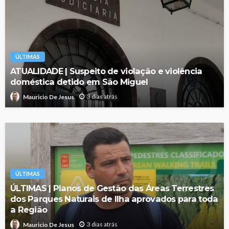
ÚLTIMAS
ATUALIDADE | Suspeito de violação e violência
doméstica detido em São Miguel
3 dias atrás
Mauricio De Jesus
ÚLTIMAS
ÚLTIMAS | Planos de Gestão das Áreas Terrestres
dos Parques Naturais de Ilha aprovados para toda
a Região
3 dias atrás
Mauricio De Jesus