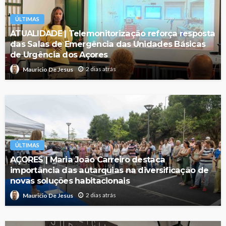
ÚLTIMAS
ATUALIDADE | Telemonitorização reforça resposta
das Salas de Emergência das Unidades Básicas
de Urgência dos Açores
2 dias atrás
Mauricio De Jesus
ÚLTIMAS
AÇORES | Maria João Carreiro destaca
importância das autarquias na diversificação de
novas soluções habitacionais
2 dias atrás
Mauricio De Jesus