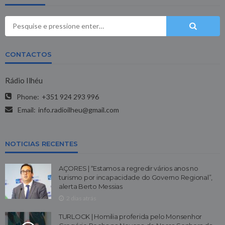
CONTACTOS
Rádio Ilhéu
Phone:
+351 924 293 996
Email:
info.radioilheu@gmail.com
NOTICIAS RECENTES
AÇORES | “Estamos a regredir vários anos no
turismo por incapacidade do Governo Regional”,
alerta Berto Messias
2 dias atrás
TURLOCK | Homilia proferida pelo Monsenhor