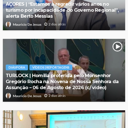
AÇORES | “Estamos a regredir vários anos no
turismo por incapacidade do Governo Regional”,
alerta Berto Messias
2 dias atrás
Mauricio De Jesus
DIÁSPORA
VÍDEOS | REPORTAGENS
TURLOCK | Homilia proferida pelo Monsenhor
Gregório Rocha na Novena de Nossa Senhora da
Assunção – 06 de Agosto de 2026 (c/ vídeo)
2 dias atrás
Mauricio De Jesus