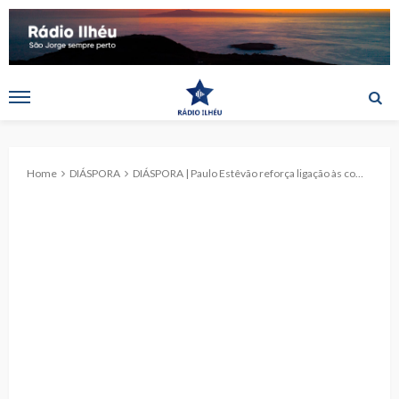
Home
DIÁSPORA
DIÁSPORA | Paulo Estêvão reforça ligação às comunidades açorianas durante visita à Casa dos Açores do Quebeque