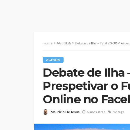
Home
AGENDA
Debate de Ilha – Faial 20-30 Prespet
AGENDA
Debate de Ilha 
Prespetivar o F
Online no Fac
Mauricio De Jesus
6 anos atrás
No tags