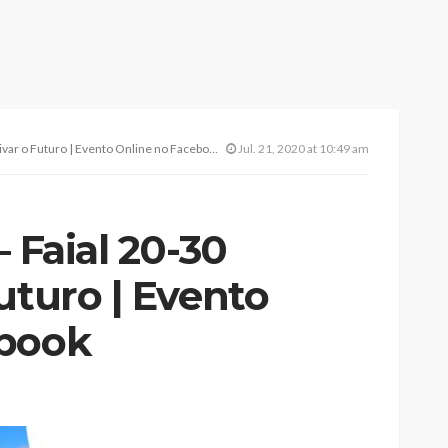
ivar o Futuro | Evento Online no Facebook
Jul. 21, 2020 at 10:49 am
– Faial 20-30
uturo | Evento
ebook