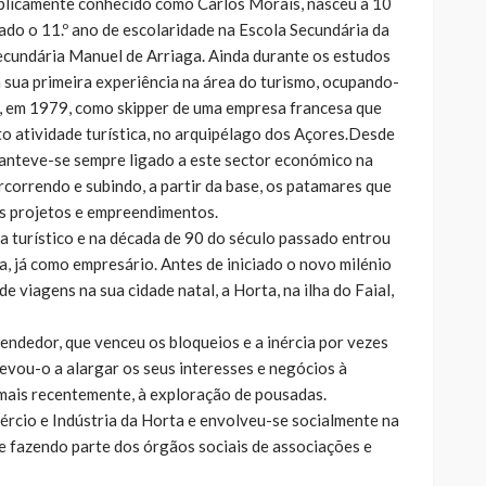
blicamente conhecido como Carlos Morais, nasceu a 10
do o 11.º ano de escolaridade na Escola Secundária da
ecundária Manuel de Arriaga. Ainda durante os estudos
 sua primeira experiência na área do turismo, ocupando-
o, em 1979, como skipper de uma empresa francesa que
to atividade turística, no arquipélago dos Açores.Desde
anteve-se sempre ligado a este sector económico na
orrendo e subindo, a partir da base, os patamares que
os projetos e empreendimentos.
 turístico e na década de 90 do século passado entrou
, já como empresário. Antes de iniciado o novo milénio
 viagens na sua cidade natal, a Horta, na ilha do Faial,
endedor, que venceu os bloqueios e a inércia por vezes
evou-o a alargar os seus interesses e negócios à
 mais recentemente, à exploração de pousadas.
rcio e Indústria da Horta e envolveu-se socialmente na
e fazendo parte dos órgãos sociais de associações e