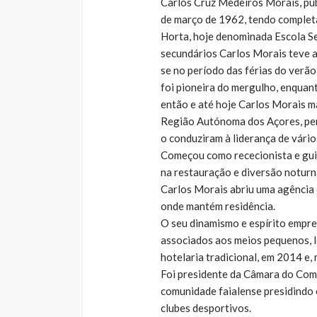
Carlos Cruz Medeiros Morais, pu
de março de 1962, tendo completa
Horta, hoje denominada Escola S
secundários Carlos Morais teve a
se no período das férias do verã
foi pioneira do mergulho, enquan
então e até hoje Carlos Morais m
Região Autónoma dos Açores, perc
o conduziram à liderança de vári
Começou como rececionista e guia
na restauração e diversão noturna
Carlos Morais abriu uma agência de
onde mantém residência.
O seu dinamismo e espírito empre
associados aos meios pequenos, l
hotelaria tradicional, em 2014 e,
Foi presidente da Câmara do Comé
comunidade faialense presidindo 
clubes desportivos.