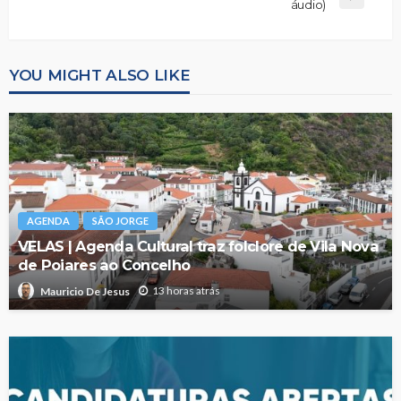
áudio)
YOU MIGHT ALSO LIKE
AGENDA
SÃO JORGE
VELAS | Agenda Cultural traz folclore de Vila Nova
de Poiares ao Concelho
13 horas atrás
Mauricio De Jesus