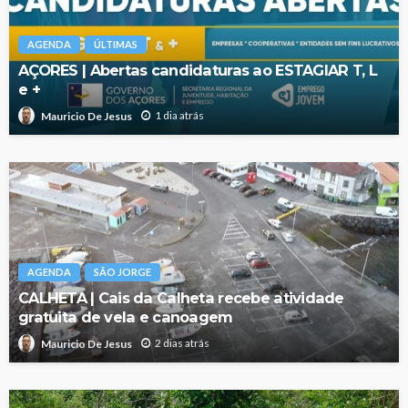
AGENDA
ÚLTIMAS
AÇORES | Abertas candidaturas ao ESTAGIAR T, L
e +
1 dia atrás
Mauricio De Jesus
AGENDA
SÃO JORGE
CALHETA | Cais da Calheta recebe atividade
gratuita de vela e canoagem
2 dias atrás
Mauricio De Jesus