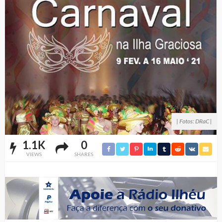
| Fotos: DRaC |
1.1K
0
VIEWS
SHARES