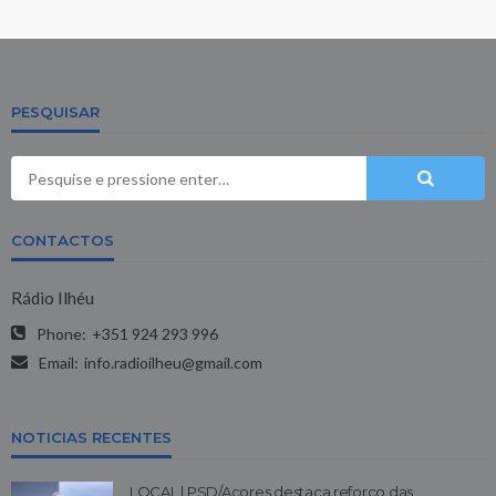
PESQUISAR
CONTACTOS
Rádio Ilhéu
Phone:
+351 924 293 996
Email:
info.radioilheu@gmail.com
NOTICIAS RECENTES
LOCAL | PSD/Açores destaca reforço das