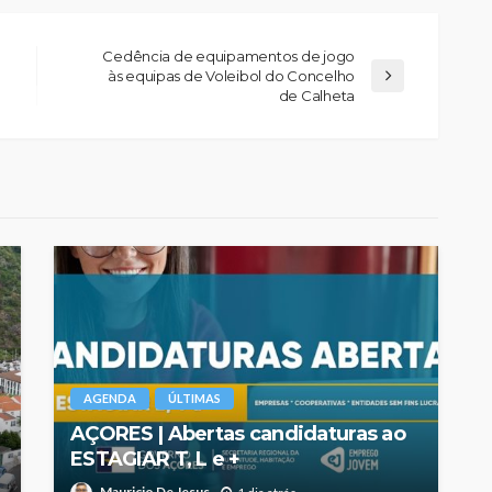
Cedência de equipamentos de jogo
às equipas de Voleibol do Concelho
de Calheta
AGENDA
ÚLTIMAS
AÇORES | Abertas candidaturas ao
ESTAGIAR T, L e +
Mauricio De Jesus