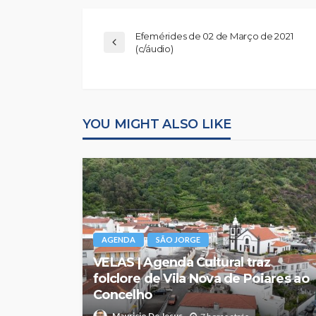
Efemérides de 02 de Março de 2021
(c/áudio)
YOU MIGHT ALSO LIKE
AGENDA
SÃO JORGE
VELAS | Agenda Cultural traz
folclore de Vila Nova de Poiares ao
Concelho
Mauricio De Jesus