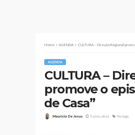
Home
AGENDA
CULTURA – Direção Regional promov
AGENDA
CULTURA – Dire
promove o epis
de Casa”
Mauricio De Jesus
5 anos atrás
No tags