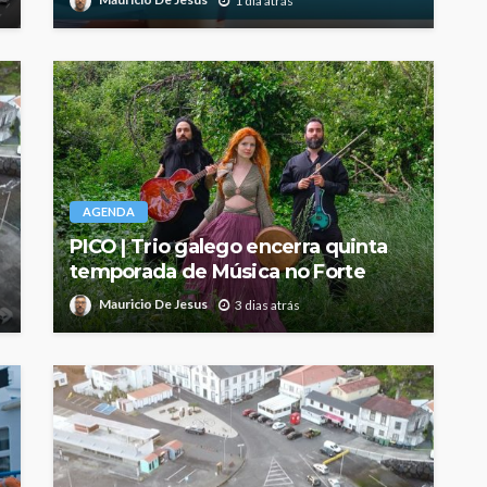
1 dia atrás
AGENDA
PICO | Trio galego encerra quinta
temporada de Música no Forte
Mauricio De Jesus
3 dias atrás