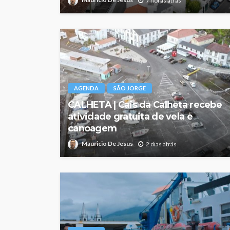
7 horas atrás
AGENDA
SÃO JORGE
CALHETA | Cais da Calheta recebe
atividade gratuita de vela e
canoagem
Mauricio De Jesus
2 dias atrás