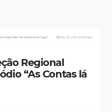
e o episódio “As Contas lá de Casa”
Mar. 02, 2021 at 4:05 pm
ção Regional
ódio “As Contas lá