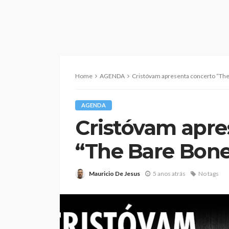
Home
AGENDA
Cristóvam apresenta concerto “Th
AGENDA
Cristóvam apre
“The Bare Bone
Mauricio De Jesus
5 anos atrás
No tags