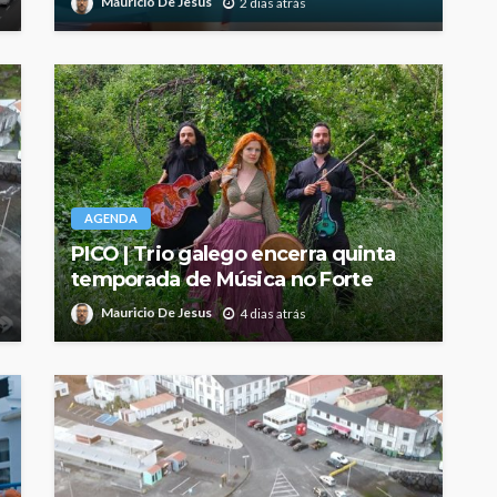
Mauricio De Jesus
2 dias atrás
AGENDA
PICO | Trio galego encerra quinta
temporada de Música no Forte
Mauricio De Jesus
4 dias atrás