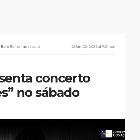
e Bare Bones” no sábado
Jun. 08, 2021 at 9:34 am
senta concerto
s” no sábado