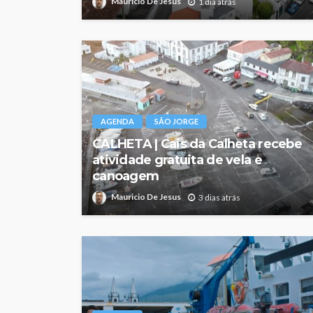
Mauricio De Jesus
1 dia atrás
AGENDA
SÃO JORGE
CALHETA | Cais da Calheta recebe
atividade gratuita de vela e
canoagem
Mauricio De Jesus
3 dias atrás