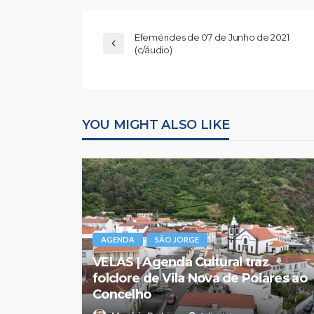
Efemérides de 07 de Junho de 2021
(c/áudio)
YOU MIGHT ALSO LIKE
AGENDA
SÃO JORGE
VELAS | Agenda Cultural traz
folclore de Vila Nova de Poiares ao
Concelho