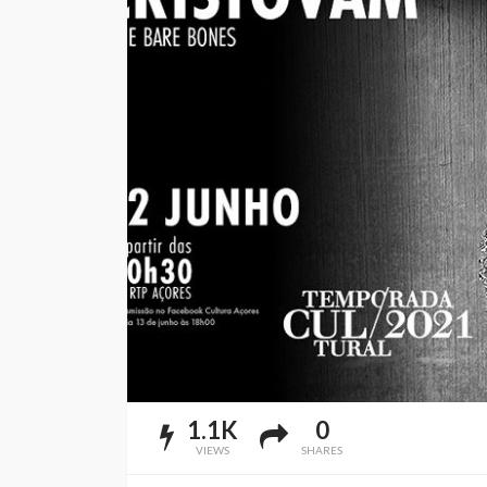
1.1K
0
VIEWS
SHARES