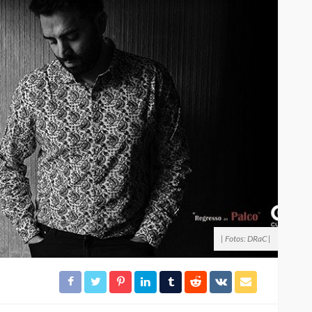
| Fotos: DRaC |