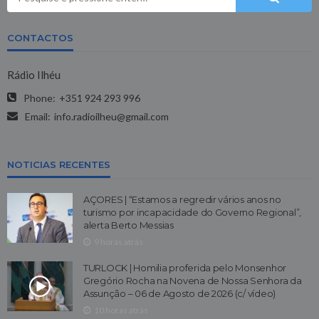
CONTACTOS
Rádio Ilhéu
Phone:
+351 924 293 996
Email:
info.radioilheu@gmail.com
NOTICIAS RECENTES
AÇORES | “Estamos a regredir vários anos no
turismo por incapacidade do Governo Regional”,
alerta Berto Messias
9 horas atrás
TURLOCK | Homilia proferida pelo Monsenhor
Gregório Rocha na Novena de Nossa Senhora da
Assunção – 06 de Agosto de 2026 (c/ vídeo)
10 horas atrás