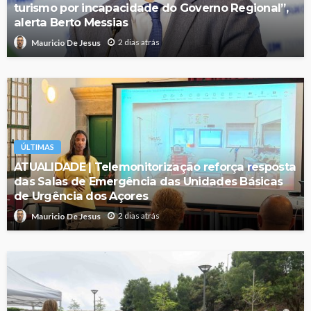
turismo por incapacidade do Governo Regional”,
alerta Berto Messias
2 dias atrás
Mauricio De Jesus
ÚLTIMAS
ATUALIDADE | Telemonitorização reforça resposta
das Salas de Emergência das Unidades Básicas
de Urgência dos Açores
2 dias atrás
Mauricio De Jesus