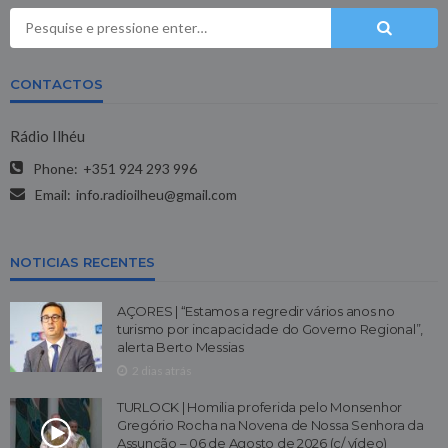
CONTACTOS
Rádio Ilhéu
Phone:
+351 924 293 996
Email:
info.radioilheu@gmail.com
NOTICIAS RECENTES
AÇORES | “Estamos a regredir vários anos no
turismo por incapacidade do Governo Regional”,
alerta Berto Messias
2 dias atrás
TURLOCK | Homilia proferida pelo Monsenhor
Gregório Rocha na Novena de Nossa Senhora da
Assunção – 06 de Agosto de 2026 (c/ vídeo)