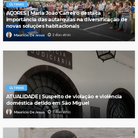
ÚLTIMAS
AÇORES | Maria João Carreiro destaca
importância das autarquias na diversificação de
novas soluções habitacionais
2 dias atrás
Mauricio De Jesus
ÚLTIMAS
ATUALIDADE | Suspeito de violação e violência
doméstica detido em São Miguel
3 dias atrás
Mauricio De Jesus