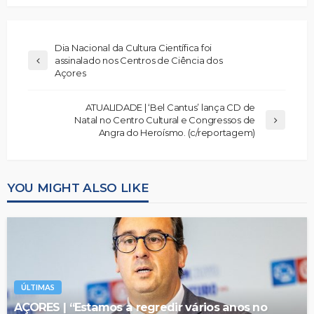
Dia Nacional da Cultura Científica foi
assinalado nos Centros de Ciência dos
Açores
ATUALIDADE | ‘Bel Cantus’ lança CD de
Natal no Centro Cultural e Congressos de
Angra do Heroísmo. (c/reportagem)
YOU MIGHT ALSO LIKE
ÚLTIMAS
AÇORES | “Estamos a regredir vários anos no