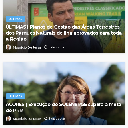
ÚLTIMAS
ÚLTIMAS | Planos de Gestão das Áreas Terrestres
dos Parques Naturais de Ilha aprovados para toda
a Região
3 dias atrás
Mauricio De Jesus
ÚLTIMAS
AÇORES | Execução do SOLENERGE supera a meta
do PRR
3 dias atrás
Mauricio De Jesus