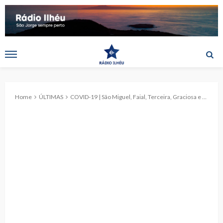
Home
ÚLTIMAS
COVID-19 | São Miguel, Faial, Terceira, Graciosa e Corvo registam novos casos. São Jorge conta com 16 casos ativos.