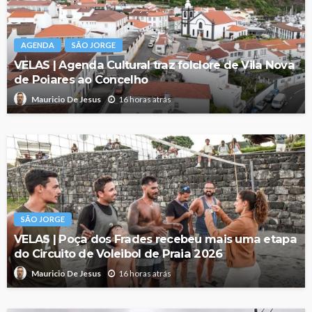
AGENDA
SÃO JORGE
VELAS | Agenda Cultural traz folclore de Vila Nova
de Poiares ao Concelho
16 horas atrás
Mauricio De Jesus
SÃO JORGE
VELAS | Poça dos Frades recebeu mais uma etapa
do Circuito de Voleibol de Praia 2026
16 horas atrás
Mauricio De Jesus