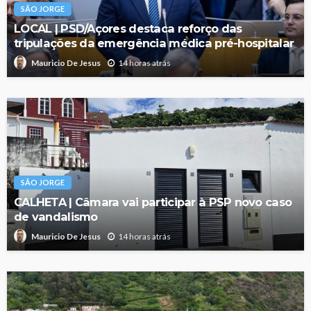
SÃO JORGE
LOCAL | PSD/Açores destaca reforço das
tripulações da emergência médica pré-hospitalar
14 horas atrás
Mauricio De Jesus
SÃO JORGE
CALHETA | Câmara vai participar à PSP novo caso
de vandalismo
14 horas atrás
Mauricio De Jesus