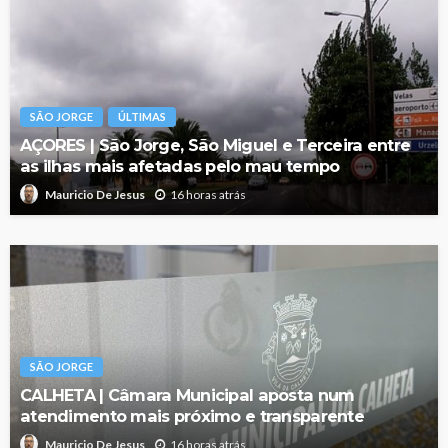
SÃO JORGE
ÚLTIMAS
AÇORES | São Jorge, São Miguel e Terceira entre
as ilhas mais afetadas pelo mau tempo
16 horas atrás
Mauricio De Jesus
SÃO JORGE
CALHETA | Câmara Municipal aposta num
atendimento mais próximo e transparente
16 horas atrás
Mauricio De Jesus