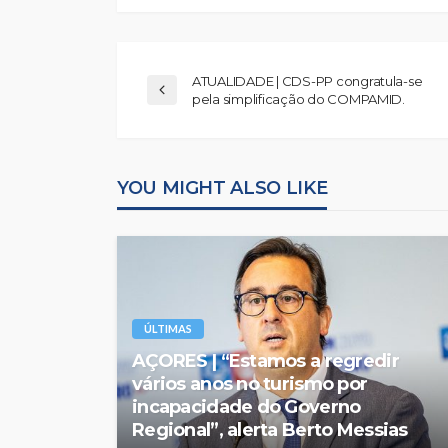
ATUALIDADE | CDS-PP congratula-se
pela simplificação do COMPAMID.
YOU MIGHT ALSO LIKE
ÚLTIMAS
AÇORES | “Estamos a regredir
vários anos no turismo por
incapacidade do Governo
Regional”, alerta Berto Messias