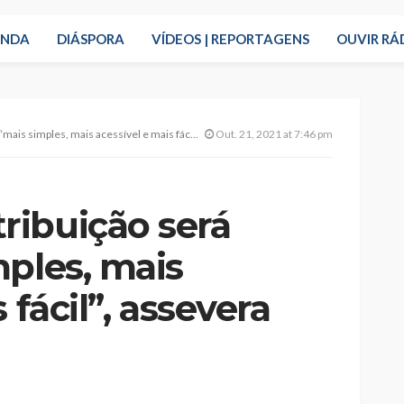
ENDA
DIÁSPORA
VÍDEOS | REPORTAGENS
OUVIR RÁ
, mais acessível e mais fácil”, assevera Artur Lima.
Out. 21, 2021 at 7:46 pm
ibuição será
mples, mais
 fácil”, assevera