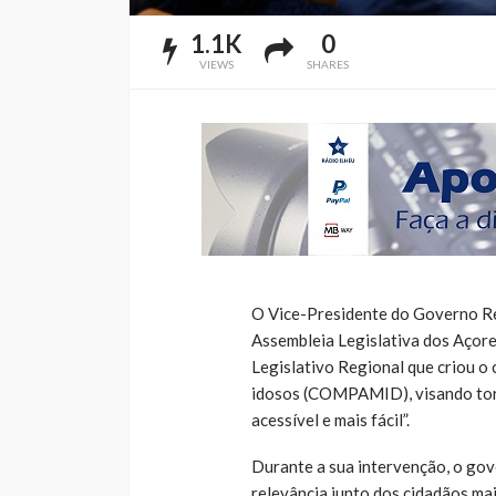
1.1K
0
VIEWS
SHARES
O Vice-Presidente do Governo Re
Assembleia Legislativa dos Açore
Legislativo Regional que criou o
idosos (COMPAMID), visando torna
acessível e mais fácil”.
Durante a sua intervenção, o gove
relevância junto dos cidadãos ma