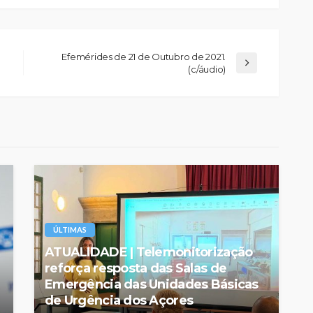
Efemérides de 21 de Outubro de 2021.
(c/áudio)
ÚLTIMAS
ATUALIDADE | Telemonitorização
reforça resposta das Salas de
Emergência das Unidades Básicas
de Urgência dos Açores