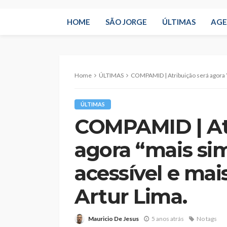
HOME
SÃO JORGE
ÚLTIMAS
AG
Home
ÚLTIMAS
COMPAMID | Atribuição será agora “mais simples
ÚLTIMAS
COMPAMID | Atr
agora “mais si
acessível e mais
Artur Lima.
Mauricio De Jesus
5 anos atrás
No tags