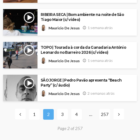
RIBEIRA SECA | Bom ambiente na noite de São
Tiago Maior (c/ vídeo)
1 semana atrás
Mauricio De Jesus
TOPO | Tourada à corda da Ganadaria António
Leonardo no Barreiro 2026 (c/ vídeo)
1 semana atrás
Mauricio De Jesus
SÃO JORGE | Pedro Pavão apresenta “Beach
Party” (c/ áudio)
2 semanas atrás
Mauricio De Jesus
1
2
3
4
…
257
Page 2 of 257