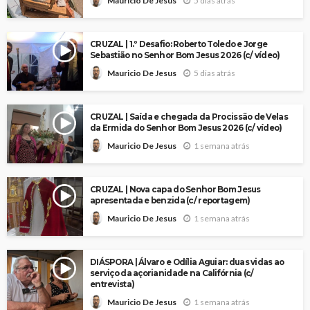
5 dias atrás
Mauricio De Jesus
CRUZAL | 1.º Desafio: Roberto Toledo e Jorge
Sebastião no Senhor Bom Jesus 2026 (c/ vídeo)
5 dias atrás
Mauricio De Jesus
CRUZAL | Saída e chegada da Procissão de Velas
da Ermida do Senhor Bom Jesus 2026 (c/ vídeo)
1 semana atrás
Mauricio De Jesus
CRUZAL | Nova capa do Senhor Bom Jesus
apresentada e benzida (c/ reportagem)
1 semana atrás
Mauricio De Jesus
DIÁSPORA | Álvaro e Odília Aguiar: duas vidas ao
serviço da açorianidade na Califórnia (c/
entrevista)
1 semana atrás
Mauricio De Jesus