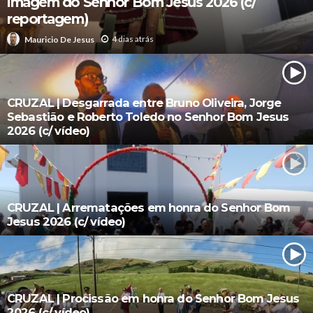
imagem do Senhor Bom Jesus 2026 (c/
reportagem)
4 dias atrás
Mauricio De Jesus
CRUZAL | Desgarrada entre Bruno Oliveira, Jorge
Sebastião e Roberto Toledo no Senhor Bom Jesus
2026 (c/ vídeo)
CRUZAL | Arrematações em honra do Senhor Bom
Jesus 2026 (c/ vídeo)
CRUZAL | Procissão em honra do Senhor Bom Jesus
2026 (c/ vídeo)