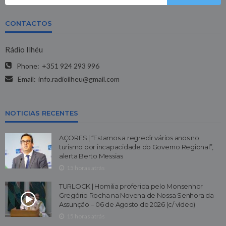
CONTACTOS
Rádio Ilhéu
Phone:
+351 924 293 996
Email:
info.radioilheu@gmail.com
NOTICIAS RECENTES
AÇORES | “Estamos a regredir vários anos no
turismo por incapacidade do Governo Regional”,
alerta Berto Messias
15 horas atrás
TURLOCK | Homilia proferida pelo Monsenhor
Gregório Rocha na Novena de Nossa Senhora da
Assunção – 06 de Agosto de 2026 (c/ vídeo)
15 horas atrás