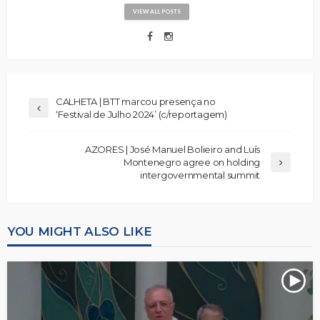
VIEW ALL POSTS
CALHETA | BTT marcou presença no
‘Festival de Julho 2024’ (c/reportagem)
AZORES | José Manuel Bolieiro and Luís
Montenegro agree on holding
intergovernmental summit
YOU MIGHT ALSO LIKE