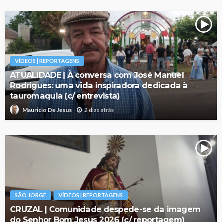
VÍDEOS | REPORTAGENS
ATUALIDADE | À conversa com José Manuel
Rodrigues: uma vida inspiradora dedicada à
tauromaquia (c/ entrevista)
2 dias atrás
Mauricio De Jesus
SÃO JORGE
VÍDEOS | REPORTAGENS
CRUZAL | Comunidade despede-se da imagem
do Senhor Bom Jesus 2026 (c/ reportagem)