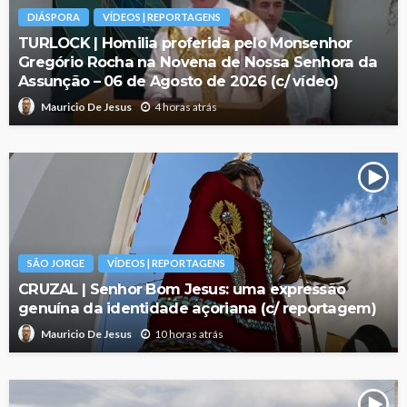
DIÁSPORA
VÍDEOS | REPORTAGENS
TURLOCK | Homilia proferida pelo Monsenhor
Gregório Rocha na Novena de Nossa Senhora da
Assunção – 06 de Agosto de 2026 (c/ vídeo)
4 horas atrás
Mauricio De Jesus
SÃO JORGE
VÍDEOS | REPORTAGENS
CRUZAL | Senhor Bom Jesus: uma expressão
genuína da identidade açoriana (c/ reportagem)
10 horas atrás
Mauricio De Jesus