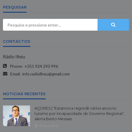
PESQUISAR
CONTACTOS
Rádio Ilhéu
Phone:
+351 924 293 996
Email:
info.radioilheu@gmail.com
NOTICIAS RECENTES
AÇORES | “Estamos a regredir vários anos no
turismo por incapacidade do Governo Regional”,
alerta Berto Messias
3 horas atrás