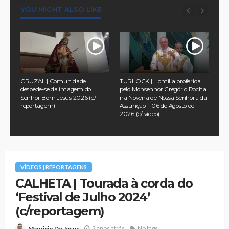
YOU MIGHT ALSO LIKE
com
CRUZAL | Comunidade
TURLOCK | Homilia proferida
CRU
a
despede-se da imagem do
pelo Monsenhor Gregório Rocha
uma
Senhor Bom Jesus 2026 (c/
na Novena de Nossa Senhora da
ide
reportagem)
Assunção – 06 de Agosto de
rep
2026 (c/ vídeo)
VÍDEOS | REPORTAGENS
CALHETA | Tourada à corda do
‘Festival de Julho 2024’
(c/reportagem)
2 anos atrás
No tags
Mauricio De Jesus