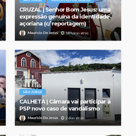
CRUZAL | Senhor Bom Jesus: uma
expressão genuína da identidade
açoriana (c/ reportagem)
Mauricio De Jesus
18 horas atrás
SÃO JORGE
CALHETA | Câmara vai participar à
PSP novo caso de vandalismo
Mauricio De Jesus
2 dias atrás