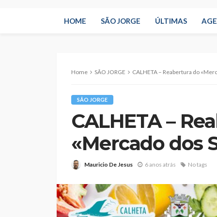
HOME
SÃO JORGE
ÚLTIMAS
AG
Home
SÃO JORGE
CALHETA – Reabertura do «Merc
SÃO JORGE
CALHETA – Rea
«Mercado dos 
Mauricio De Jesus
6 anos atrás
No tags