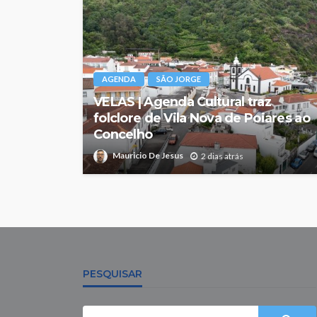
AGENDA
SÃO JORGE
VELAS | Agenda Cultural traz
folclore de Vila Nova de Poiares ao
Concelho
Mauricio De Jesus
2 dias atrás
PESQUISAR