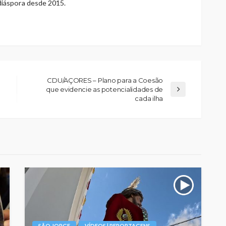
 diáspora desde 2015.
CDU/AÇORES – Plano para a Coesão
que evidencie as potencialidades de
cada ilha
SÃO JORGE
VÍDEOS | REPORTAGENS