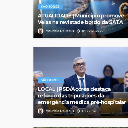
SÃO JORGE
ATUALIDADE | Município promove
Velas na revistade bordo da SATA
Mauricio De Jesus
18 horas atrás
SÃO JORGE
LOCAL | PSD/Açores destaca
reforço das tripulações da
emergência médica pré-hospitalar
Mauricio De Jesus
1 dia atrás