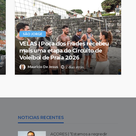
SÃO JORGE
VELAS | Poça dos Frades recebeu
mais uma etapa do Circuito de
Voleibol de Praia 2026
Mauricio De Jesus
2 dias atrás
NOTICIAS RECENTES
AÇORES | “Estamos a regredir