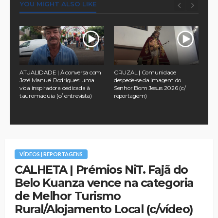
YOU MIGHT ALSO LIKE
a
ATUALIDADE | À conversa com
CRUZAL | Comunidade
TUR
 no
José Manuel Rodrigues: uma
despede-se da imagem do
pel
vida inspiradora dedicada à
Senhor Bom Jesus 2026 (c/
na 
tauromaquia (c/ entrevista)
reportagem)
Ass
202
VÍDEOS | REPORTAGENS
CALHETA | Prémios NiT. Fajã do
Belo Kuanza vence na categoria
de Melhor Turismo
Rural/Alojamento Local (c/vídeo)