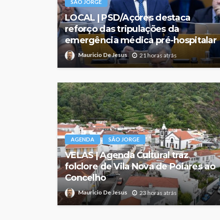
SÃO JORGE
LOCAL | PSD/Açores destaca
reforço das tripulações da
emergência médica pré-hospitalar
Mauricio De Jesus
21 horas atrás
AGENDA
SÃO JORGE
VELAS | Agenda Cultural traz
folclore de Vila Nova de Poiares ao
Concelho
Mauricio De Jesus
23 horas atrás