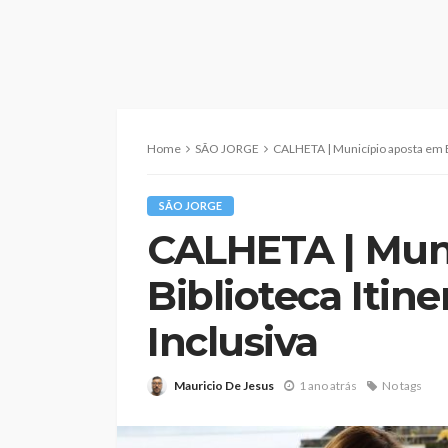
Home
SÃO JORGE
CALHETA | Município aposta em Bib
SÃO JORGE
CALHETA | Mun
Biblioteca Itine
Inclusiva
Mauricio De Jesus
1 ano atrás
No tags