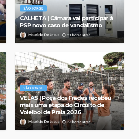
SÃO JORGE
CALHETA | Câmara vai participar à
PSP novo caso de vandalismo
Mauricio De Jesus
21 horas atrás
SÃO JORGE
VELAS | Poça dos Frades recebeu
mais uma etapa do Circuito de
Voleibol de Praia 2026
Mauricio De Jesus
23 horas atrás