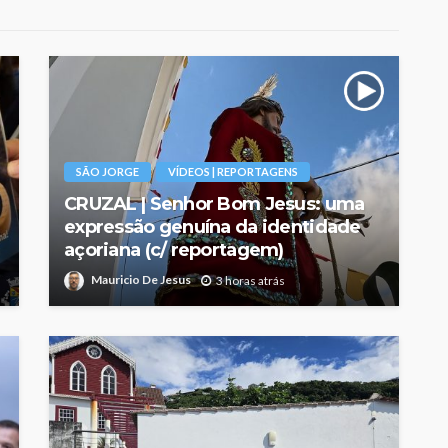
SÃO JORGE
VÍDEOS | REPORTAGENS
CRUZAL | Senhor Bom Jesus: uma
expressão genuína da identidade
açoriana (c/ reportagem)
Mauricio De Jesus
3 horas atrás