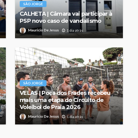
SÃO JORGE
CALHETA | Câmara vai participar à
PSP novo caso de vandalismo
Mauricio De Jesus
1 dia atrás
SÃO JORGE
VELAS | Poça dos Frades recebeu
mais uma etapa do Circuito de
Voleibol de Praia 2026
Mauricio De Jesus
1 dia atrás