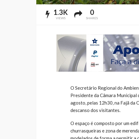
1.3K
0
VIEWS
SHARES
O Secretário Regional do Ambient
Presidente da Câmara Municipal de
agosto, pelas 12h30, na Fajã da C
descanso dos visitantes.
O espaço é composto por um edifíc
churrasqueiras e zona de merend
modelados de forma a permitir a 