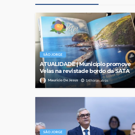
SÃO JORGE
ATUALIDADE | Município promove
Velas na revistade bordo da SATA
Mauricio De Jesus
14 horas atrás
SÃO JORGE