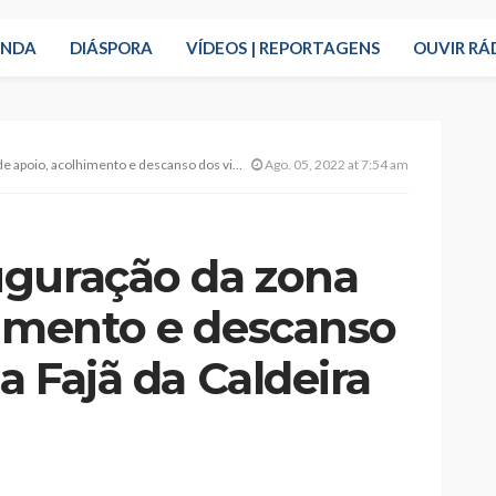
ENDA
DIÁSPORA
VÍDEOS | REPORTAGENS
OUVIR RÁ
 e descanso dos visitantes da Fajã da Caldeira de Santo Cristo
Ago. 05, 2022 at 7:54 am
uguração da zona
himento e descanso
a Fajã da Caldeira