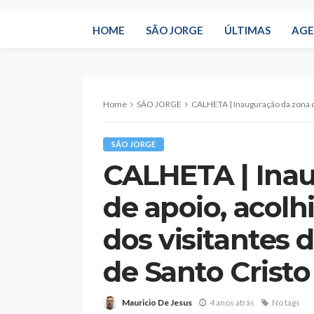
HOME
SÃO JORGE
ÚLTIMAS
AG
Home
SÃO JORGE
CALHETA | Inauguração da zona de apoio, acolhimento
SÃO JORGE
CALHETA | Ina
de apoio, acol
dos visitantes d
de Santo Cristo
Mauricio De Jesus
4 anos atrás
No tags