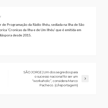
r
r de Programação da Rádio Ilhéu, sediada na Ilha de São
rica 'Cronicas da Ilha e de Um Ilhéu' que é emitida em
 diáspora desde 2015.
SÃO JORGE | Um dos segredos para
o sucesso nacional foi ser um
“workaholic”, considera Marco
Pacheco. (c/reportagem)