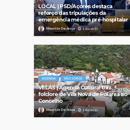
LOCAL | PSD/Açores destaca
reforço das tripulações da
emergência médica pré-hospitalar
Mauricio De Jesus
1 dia atrás
AGENDA
SÃO JORGE
VELAS | Agenda Cultural traz
folclore de Vila Nova de Poiares ao
Concelho
Mauricio De Jesus
1 dia atrás