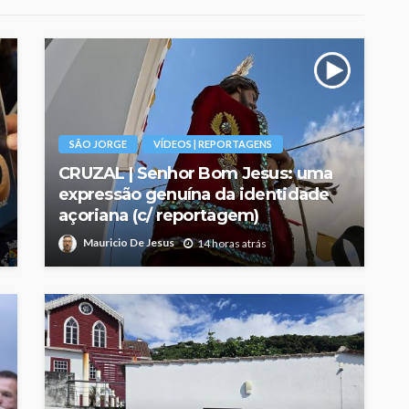
SÃO JORGE
VÍDEOS | REPORTAGENS
CRUZAL | Senhor Bom Jesus: uma
expressão genuína da identidade
açoriana (c/ reportagem)
Mauricio De Jesus
14 horas atrás