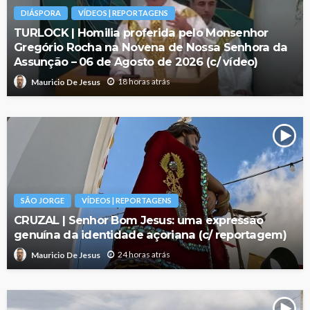
DIÁSPORA
VÍDEOS | REPORTAGENS
TURLOCK | Homilia proferida pelo Monsenhor
Gregório Rocha na Novena de Nossa Senhora da
Assunção – 06 de Agosto de 2026 (c/ vídeo)
18 horas atrás
Mauricio De Jesus
SÃO JORGE
VÍDEOS | REPORTAGENS
CRUZAL | Senhor Bom Jesus: uma expressão
genuína da identidade açoriana (c/ reportagem)
24 horas atrás
Mauricio De Jesus