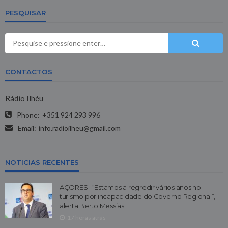
PESQUISAR
CONTACTOS
Rádio Ilhéu
Phone:
+351 924 293 996
Email:
info.radioilheu@gmail.com
NOTICIAS RECENTES
AÇORES | “Estamos a regredir vários anos no
turismo por incapacidade do Governo Regional”,
alerta Berto Messias
17 horas atrás