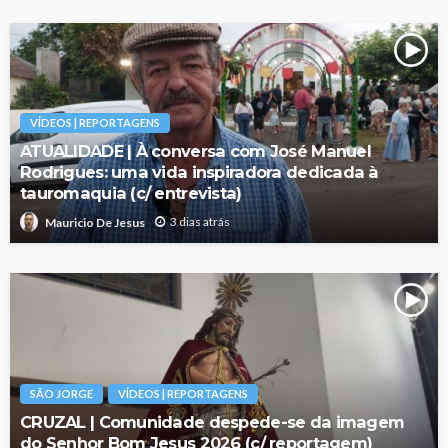
VÍDEOS | REPORTAGENS
ATUALIDADE | À conversa com José Manuel
Rodrigues: uma vida inspiradora dedicada à
tauromaquia (c/ entrevista)
3 dias atrás
Mauricio De Jesus
SÃO JORGE
VÍDEOS | REPORTAGENS
CRUZAL | Comunidade despede-se da imagem
do Senhor Bom Jesus 2026 (c/ reportagem)