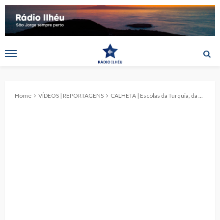
Home
VÍDEOS | REPORTAGENS
CALHETA | Escolas da Turquia, da Croácia, da Roménia, da Espanha e Grécia visitam São Jorge em projeto “Geoparques As an Educational Agent’s”. (c/reportagem)