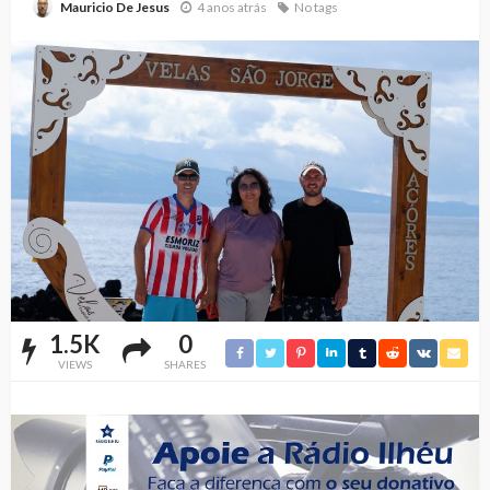
4 anos atrás
No tags
Mauricio De Jesus
1.5K
0
VIEWS
SHARES