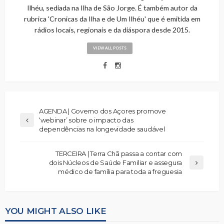
Ilhéu, sediada na Ilha de São Jorge. É também autor da
rubrica 'Cronicas da Ilha e de Um Ilhéu' que é emitida em
rádios locais, regionais e da diáspora desde 2015.
VIEW ALL POSTS
AGENDA | Governo dos Açores promove
‘webinar’ sobre o impacto das
dependências na longevidade saudável
TERCEIRA | Terra Chã passa a contar com
dois Núcleos de Saúde Familiar e assegura
médico de família para toda a freguesia
YOU MIGHT ALSO LIKE