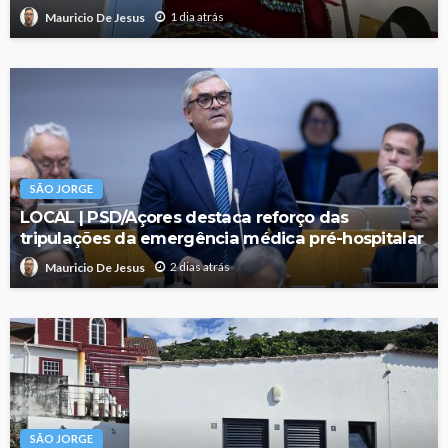
1 dia atrás
Mauricio De Jesus
SÃO JORGE
LOCAL | PSD/Açores destaca reforço das
tripulações da emergência médica pré-hospitalar
2 dias atrás
Mauricio De Jesus
SÃO JORGE