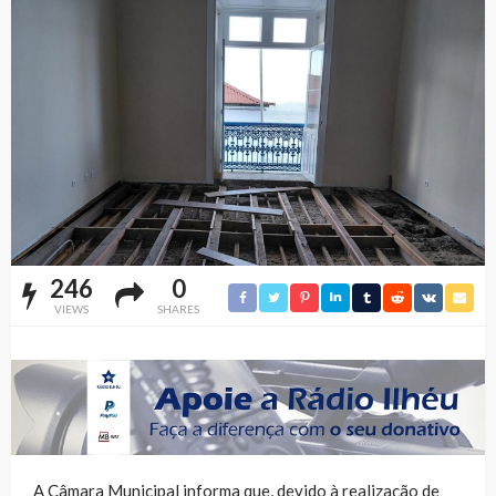
246
0
VIEWS
SHARES
A Câmara Municipal informa que, devido à realização de