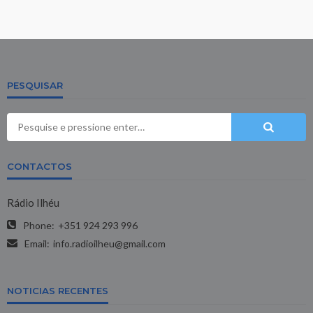
PESQUISAR
CONTACTOS
Rádio Ilhéu
Phone:
+351 924 293 996
Email:
info.radioilheu@gmail.com
NOTICIAS RECENTES