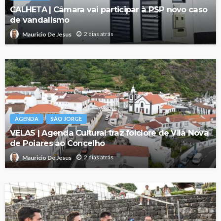
CALHETA | Câmara vai participar à PSP novo caso
de vandalismo
2 dias atrás
Mauricio De Jesus
AGENDA
SÃO JORGE
VELAS | Agenda Cultural traz folclore de Vila Nova
de Poiares ao Concelho
2 dias atrás
Mauricio De Jesus