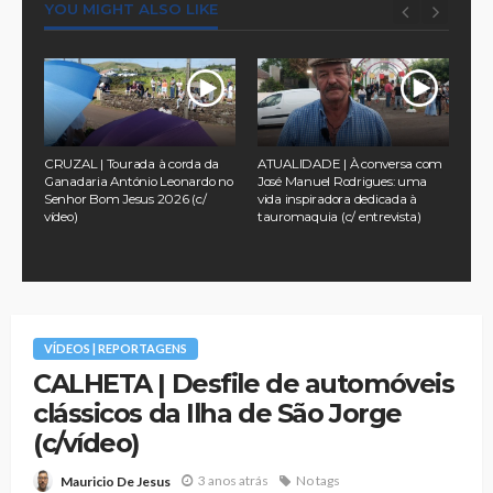
YOU MIGHT ALSO LIKE
aria
CRUZAL | Tourada à corda da
ATUALIDADE | À conversa com
SÃO
Ganadaria António Leonardo no
José Manuel Rodrigues: uma
Bei
Senhor Bom Jesus 2026 (c/
vida inspiradora dedicada à
vídeo)
tauromaquia (c/ entrevista)
VÍDEOS | REPORTAGENS
CALHETA | Desfile de automóveis
clássicos da Ilha de São Jorge
(c/vídeo)
3 anos atrás
No tags
Mauricio De Jesus