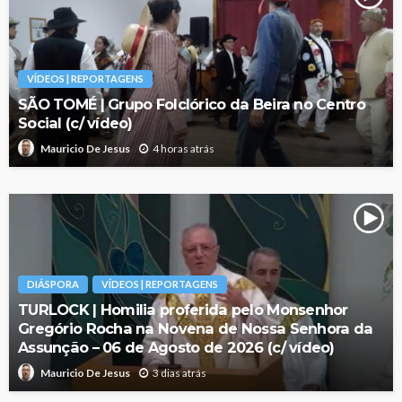
VÍDEOS | REPORTAGENS
SÃO TOMÉ | Grupo Folclórico da Beira no Centro
Social (c/ vídeo)
4 horas atrás
Mauricio De Jesus
DIÁSPORA
VÍDEOS | REPORTAGENS
TURLOCK | Homilia proferida pelo Monsenhor
Gregório Rocha na Novena de Nossa Senhora da
Assunção – 06 de Agosto de 2026 (c/ vídeo)
3 dias atrás
Mauricio De Jesus