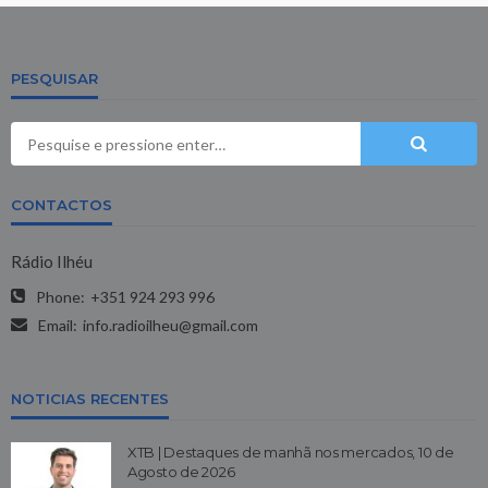
PESQUISAR
CONTACTOS
Rádio Ilhéu
Phone:
+351 924 293 996
Email:
info.radioilheu@gmail.com
NOTICIAS RECENTES
XTB | Destaques de manhã nos mercados, 10 de
Agosto de 2026