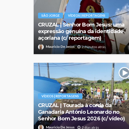
SÃO JORGE
VÍDEOS | REPORTAGENS
CRUZAL | Senhor Bom Jesus: uma
expressão genuína da identidade
açoriana (c/ reportagem)
Mauricio De Jesus
2 minutos atrás
VÍDEOS | REPORTAGENS
CRUZAL | Tourada à corda da
Ganadaria António Leonardo no
Senhor Bom Jesus 2026 (c/ vídeo)
Mauricio De Jesus
2 dias atrás