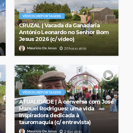
VÍDEOS | REPORTAGENS
CRUZAL | Vacada da Ganadaria
António Leonardo no Senhor Bom
Jesus 2026 (c/ vídeo)
Mauricio De Jesus
20 horas atrás
VÍDEOS | REPORTAGENS
ATUALIDADE | À conversa com José
Manuel Rodrigues: uma vida
inspiradora dedicada à
tauromaquia (c/ entrevista)
Mauricio De Jesus
2 dias atrás