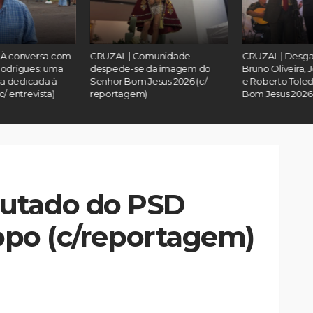
À conversa com
CRUZAL | Comunidade
CRUZAL | Desgar
odrigues: uma
despede-se da imagem do
Bruno Oliveira, 
ra dedicada à
Senhor Bom Jesus 2026 (c/
e Roberto Toled
/ entrevista)
reportagem)
Bom Jesus 2026 (
utado do PSD
Topo (c/reportagem)