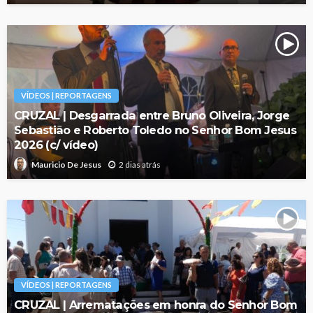
VÍDEOS | REPORTAGENS
CRUZAL | Desgarrada entre Bruno Oliveira, Jorge
Sebastião e Roberto Toledo no Senhor Bom Jesus
2026 (c/ vídeo)
2 dias atrás
Mauricio De Jesus
VÍDEOS | REPORTAGENS
CRUZAL | Arrematações em honra do Senhor Bom