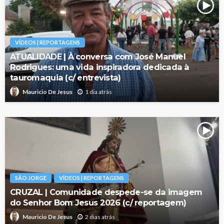
VÍDEOS | REPORTAGENS
ATUALIDADE | À conversa com José Manuel
Rodrigues: uma vida inspiradora dedicada à
tauromaquia (c/ entrevista)
1 dia atrás
Mauricio De Jesus
SÃO JORGE
VÍDEOS | REPORTAGENS
CRUZAL | Comunidade despede-se da imagem
do Senhor Bom Jesus 2026 (c/ reportagem)
2 dias atrás
Mauricio De Jesus