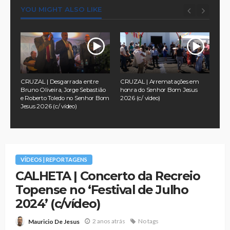
YOU MIGHT ALSO LIKE
CRUZAL | Desgarrada entre
CRUZAL | Arrematações em
CRU
Bruno Oliveira, Jorge Sebastião
honra do Senhor Bom Jesus
Ant
e Roberto Toledo no Senhor Bom
2026 (c/ vídeo)
Bom
Jesus 2026 (c/ vídeo)
VÍDEOS | REPORTAGENS
CALHETA | Concerto da Recreio
Topense no ‘Festival de Julho
2024’ (c/vídeo)
2 anos atrás
No tags
Mauricio De Jesus