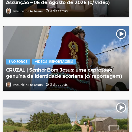
Assunção – 06 de Agosto de 2026 (c/ vídeo)
3 dias atrás
Mauricio De Jesus
SÃO JORGE
VÍDEOS | REPORTAGENS
CRUZAL | Senhor Bom Jesus: uma expressão
genuína da identidade açoriana (c/ reportagem)
3 dias atrás
Mauricio De Jesus