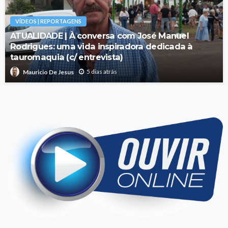
VÍDEOS | REPORTAGENS
ATUALIDADE | À conversa com José Manuel
Rodrigues: uma vida inspiradora dedicada à
tauromaquia (c/ entrevista)
5 dias atrás
Mauricio De Jesus