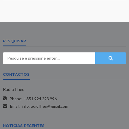
PESQUISAR
CONTACTOS
Rádio Ilhéu
Phone:
+351 924 293 996
Email:
info.radioilheu@gmail.com
NOTICIAS RECENTES