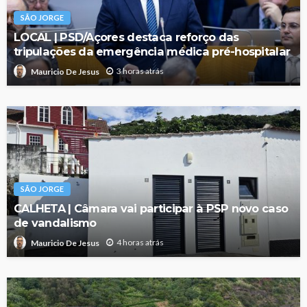
SÃO JORGE
LOCAL | PSD/Açores destaca reforço das
tripulações da emergência médica pré-hospitalar
3 horas atrás
Mauricio De Jesus
SÃO JORGE
CALHETA | Câmara vai participar à PSP novo caso
de vandalismo
4 horas atrás
Mauricio De Jesus