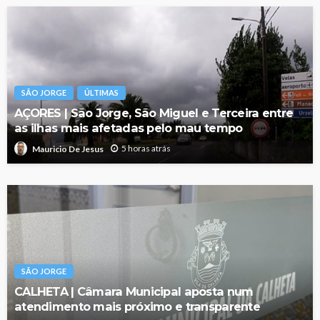
SÃO JORGE
ÚLTIMAS
AÇORES | São Jorge, São Miguel e Terceira entre
as ilhas mais afetadas pelo mau tempo
5 horas atrás
Mauricio De Jesus
SÃO JORGE
CALHETA | Câmara Municipal aposta num
atendimento mais próximo e transparente