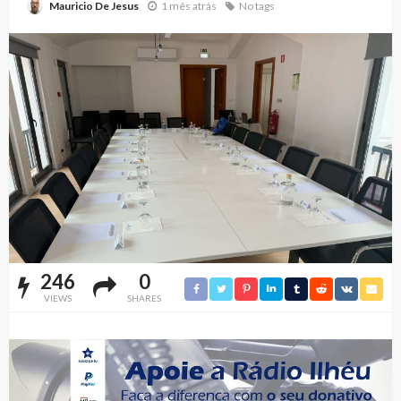
1 mês atrás
No tags
Mauricio De Jesus
246
0
VIEWS
SHARES