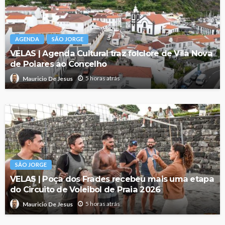
AGENDA
SÃO JORGE
VELAS | Agenda Cultural traz folclore de Vila Nova
de Poiares ao Concelho
5 horas atrás
Mauricio De Jesus
SÃO JORGE
VELAS | Poça dos Frades recebeu mais uma etapa
do Circuito de Voleibol de Praia 2026
5 horas atrás
Mauricio De Jesus