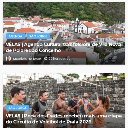
AGENDA
SÃO JORGE
VELAS | Agenda Cultural traz folclore de Vila Nova
de Poiares ao Concelho
22 horas atrás
Mauricio De Jesus
SÃO JORGE
VELAS | Poça dos Frades recebeu mais uma etapa
do Circuito de Voleibol de Praia 2026