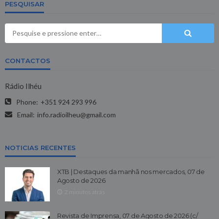
PESQUISAR
CONTACTOS
Rádio Ilhéu
Phone:
+351 924 293 996
Email:
info.radioilheu@gmail.com
NOTICIAS RECENTES
XTB | Destaques da manhã nos mercados, 07 de
Agosto de 2026
2 minutos atrás
Revista de Imprensa, 07 de Agosto de 2026 (c/