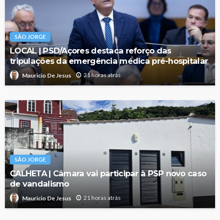
SÃO JORGE
LOCAL | PSD/Açores destaca reforço das
tripulações da emergência médica pré-hospitalar
21 horas atrás
Mauricio De Jesus
SÃO JORGE
CALHETA | Câmara vai participar à PSP novo caso
de vandalismo
21 horas atrás
Mauricio De Jesus