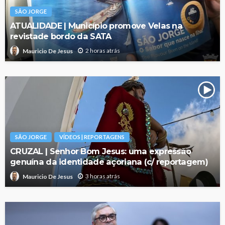
SÃO JORGE
ATUALIDADE | Município promove Velas na
revistade bordo da SATA
2 horas atrás
Mauricio De Jesus
SÃO JORGE
VÍDEOS | REPORTAGENS
CRUZAL | Senhor Bom Jesus: uma expressão
genuína da identidade açoriana (c/ reportagem)
3 horas atrás
Mauricio De Jesus