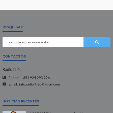
PESQUISAR
CONTACTOS
Rádio Ilhéu
Phone:
+351 924 293 996
Email:
info.radioilheu@gmail.com
NOTICIAS RECENTES