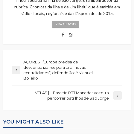
Ilhéu, sediada na Ilha de São Jorge. É também autor da
rubrica 'Cronicas da Ilha e de Um Ilhéu' que é emitida em
rádios locais, regionais e da diáspora desde 2015.
VIEW ALL POSTS
AÇORES | “Europa precisa de
descentralizar-se para criar novas
centralidades”, defende José Manuel
Bolieiro
VELAS | III Passeio BTT Manadas voltou a
percorrer os trilhos de São Jorge
YOU MIGHT ALSO LIKE