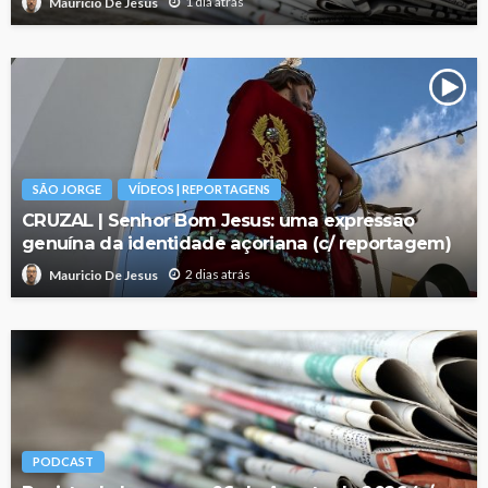
1 dia atrás
Mauricio De Jesus
SÃO JORGE
VÍDEOS | REPORTAGENS
CRUZAL | Senhor Bom Jesus: uma expressão
genuína da identidade açoriana (c/ reportagem)
2 dias atrás
Mauricio De Jesus
PODCAST