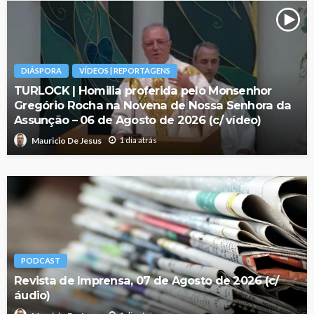
DIÁSPORA
VÍDEOS | REPORTAGENS
TURLOCK | Homilia proferida pelo Monsenhor
Gregório Rocha na Novena de Nossa Senhora da
Assunção – 06 de Agosto de 2026 (c/ vídeo)
1 dia atrás
Mauricio De Jesus
PODCAST
Revista de Imprensa, 07 de Agosto de 2026 (c/
áudio)