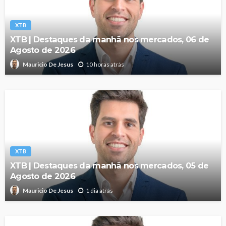
XTB
XTB | Destaques da manhã nos mercados, 06 de
Agosto de 2026
10 horas atrás
Mauricio De Jesus
XTB
XTB | Destaques da manhã nos mercados, 05 de
Agosto de 2026
1 dia atrás
Mauricio De Jesus