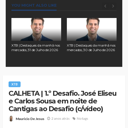
YOU MIGHT ALSO LIKE
nos
XTB | Destaques da manhã nos
XTB | Destaques da manhã nos
XTB
2026
mercados, 31 de Julho de 2026
mercados, 30 de Julho de 2026
mer
XTB
CALHETA | 1.º Desafio. José Eliseu
e Carlos Sousa em noite de
Cantigas ao Desafio (c/vídeo)
2 anos atrás
No tags
Mauricio De Jesus