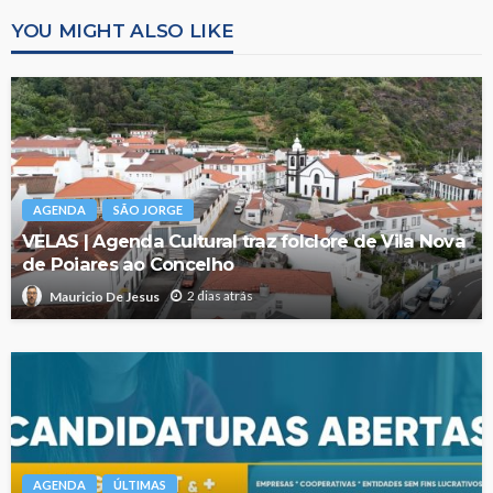
YOU MIGHT ALSO LIKE
AGENDA
SÃO JORGE
VELAS | Agenda Cultural traz folclore de Vila Nova
de Poiares ao Concelho
2 dias atrás
Mauricio De Jesus
AGENDA
ÚLTIMAS