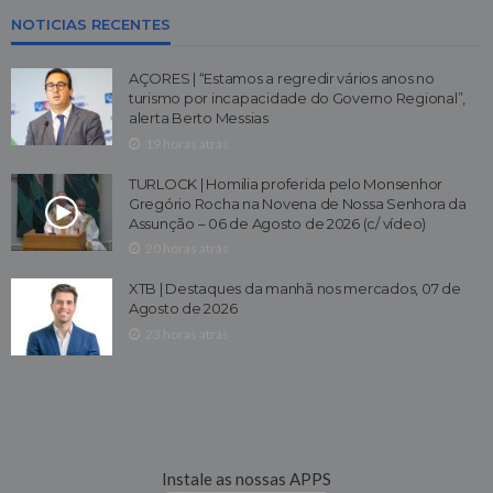
NOTICIAS RECENTES
AÇORES | “Estamos a regredir vários anos no
turismo por incapacidade do Governo Regional”,
alerta Berto Messias
19 horas atrás
TURLOCK | Homilia proferida pelo Monsenhor
Gregório Rocha na Novena de Nossa Senhora da
Assunção – 06 de Agosto de 2026 (c/ vídeo)
20 horas atrás
XTB | Destaques da manhã nos mercados, 07 de
Agosto de 2026
23 horas atrás
Instale as nossas APPS