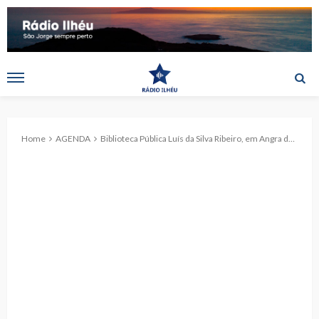
Home
AGENDA
Biblioteca Pública Luís da Silva Ribeiro, em Angra do Heroísmo, apresenta “Passaportes do Fundo da Capitania Geral”