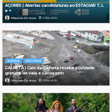
AÇORES | Abertas candidaturas ao ESTAGIAR T, L
e +
3 dias atrás
Mauricio De Jesus
AGENDA
SÃO JORGE
CALHETA | Cais da Calheta recebe atividade
gratuita de vela e canoagem
4 dias atrás
Mauricio De Jesus