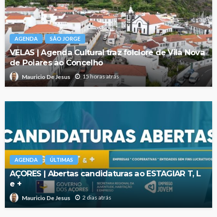
AGENDA
SÃO JORGE
VELAS | Agenda Cultural traz folclore de Vila Nova
de Poiares ao Concelho
15 horas atrás
Mauricio De Jesus
AGENDA
ÚLTIMAS
AÇORES | Abertas candidaturas ao ESTAGIAR T, L
e +
2 dias atrás
Mauricio De Jesus