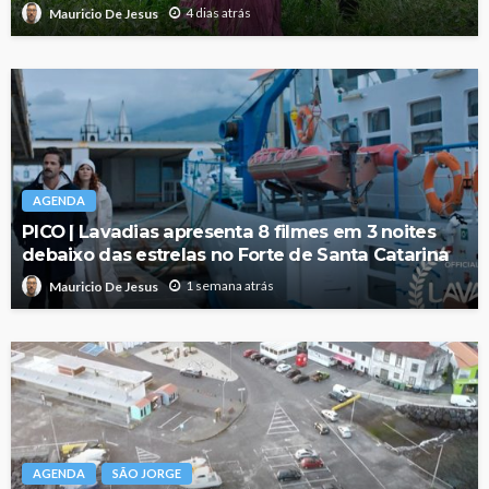
4 dias atrás
Mauricio De Jesus
AGENDA
PICO | Lavadias apresenta 8 filmes em 3 noites
debaixo das estrelas no Forte de Santa Catarina
1 semana atrás
Mauricio De Jesus
AGENDA
SÃO JORGE