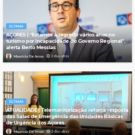
ÚLTIMAS
AÇORES | “Estamos a regredir vários anos no
turismo por incapacidade do Governo Regional”,
alerta Berto Messias
3 dias atrás
Mauricio De Jesus
ÚLTIMAS
ATUALIDADE | Telemonitorização reforça resposta
das Salas de Emergência das Unidades Básicas
de Urgência dos Açores
3 dias atrás
Mauricio De Jesus