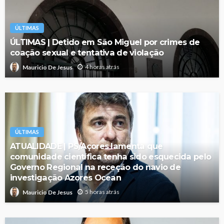
ÚLTIMAS
ÚLTIMAS | Detido em São Miguel por crimes de
coação sexual e tentativa de violação
4 horas atrás
Mauricio De Jesus
ÚLTIMAS
ATUALIDADE | PS/Açores lamenta que
comunidade científica tenha sido esquecida pelo
Governo Regional na receção do navio de
investigação Azores Ocean
5 horas atrás
Mauricio De Jesus