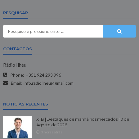
PESQUISAR
CONTACTOS
Rádio Ilhéu
Phone:
+351 924 293 996
Email:
info.radioilheu@gmail.com
NOTICIAS RECENTES
XTB | Destaques de manhã nos mercados, 10 de
Agosto de 2026
3 horas atrás