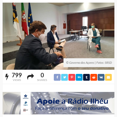
© Governo dos Açores | Fotos: SRSD
799
0
VIEWS
SHARES