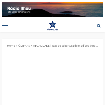
Home
ÚLTIMAS
ATUALIDADE | Taxa de cobertura de médicos de família em São Miguel deve fixar-se nos 95% até ao final do ano, diz Clélio Meneses