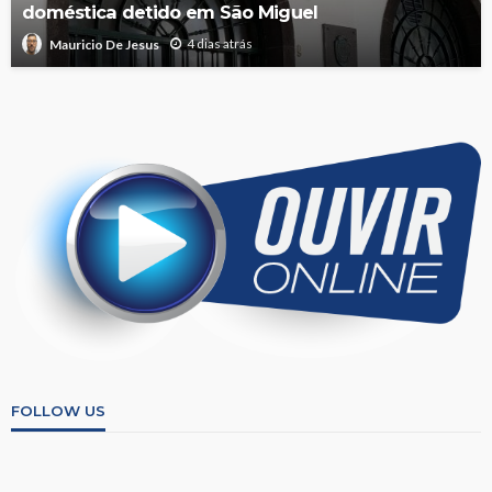
doméstica detido em São Miguel
4 dias atrás
Mauricio De Jesus
FOLLOW US